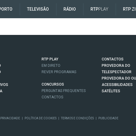
PORTO
TELEVISÃO
RÁDIO
RTP
PLAY
RTP Z
RTP PLAY
CONTACTOS
O
EM DIRETO
PROVEDORA DO
O
REVER PROGRAMAS
TELESPECTADOR
PROVEDORA DO OU
CONCURSOS
IVOS
ACESSIBILIDADES
PERGUNTAS FREQUENTES
NA
SATÉLITES
CONTACTOS
 PRIVACIDADE
|
POLÍTICA DE COOKIES
|
TERMOS E CONDIÇÕES
|
PUBLICIDADE