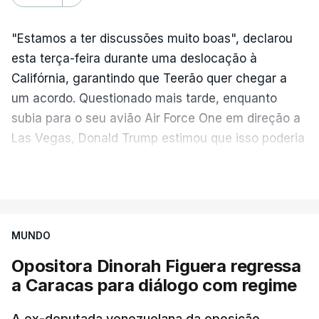
"Estamos a ter discussões muito boas", declarou
esta terça-feira durante uma deslocação à
Califórnia, garantindo que Teerão quer chegar a
um acordo. Questionado mais tarde, enquanto
subia para o seu avião Air Force One em direção a
Las Vegas, Donald Trump estimou que isso poderia
acontecer "amanhã [hoje] ou no dia seguinte".
VER MAIS
O secretário de Estado norte-americano, Marco
Rubio, tinha dado conta na terça-feira de
"progressos" nas negociações com o Irão e Omã,
MUNDO
cujas costas se situam ao longo do estreito.
Opositora Dinorah Figuera regressa
a Caracas para diálogo com regime
Segundo o meio de comunicação Axios, que cita
"fontes regionais" não identificadas, e
stá em
A ex-deputada venezuelana da oposição