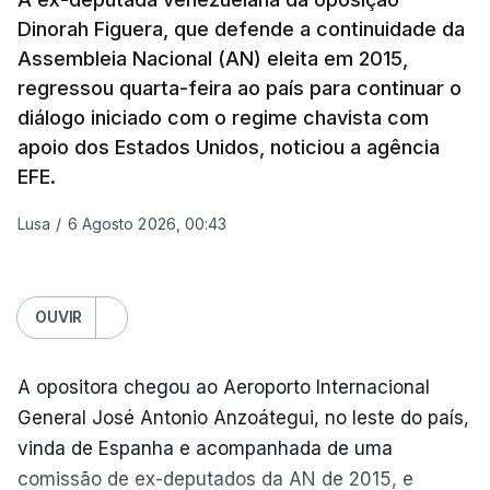
discussão um acordo temporário de 60 dias
Dinorah Figuera, que defende a continuidade da
para organizar a passagem no estreito entre o
Assembleia Nacional (AN) eleita em 2015,
Irão e o sultanato de Omã.
regressou quarta-feira ao país para continuar o
diálogo iniciado com o regime chavista com
Este acordo preliminar prevê, segundo o Axios, que
apoio dos Estados Unidos, noticiou a agência
todo o transporte marítimo que entre através do
EFE.
estreito utilize uma rota a norte nas águas
iranianas, e que qualquer navio que saia siga uma
Lusa
/
6 Agosto 2026, 00:43
trajetória meridional nas águas controladas por
Omã, tudo isto sem portagens ou direitos de
passagem. A via central seria desminada durante
OUVIR
este período de 60 dias.
A opositora chegou ao Aeroporto Internacional
General José Antonio Anzoátegui, no leste do país,
ERRO
100
vinda de Espanha e acompanhada de uma
ERROR ON HTML5 MEDIA ELEMENT
comissão de ex-deputados da AN de 2015, e