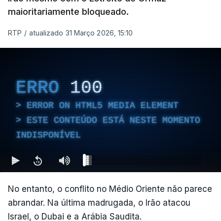
maioritariamente bloqueado.
RTP
/
atualizado 31 Março 2026, 15:10
ERRO
100
ERROR ON HTML5 MEDIA ELEMENT
ESTE CONTEÚDO ESTÁ NESTE MOMENTO
INDISPONÍVEL
No entanto, o conflito no Médio Oriente não parece
abrandar. Na última madrugada, o Irão atacou
Israel, o Dubai e a Arábia Saudita.