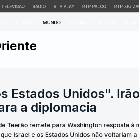
TELEVISÃO
RÁDIO
RTP PLAY
RTP PALCO
RTP ZIG ZA
026
EUROPA
MUNDO
OPINIÃO
VÍDEOS
ÁUDIO
s Estados Unidos". Irão
riente
s Estados Unidos". Irão
ara a diplomacia
 de Teerão remete para Washington resposta à 
que Israel e os Estados Unidos não voltariam a at