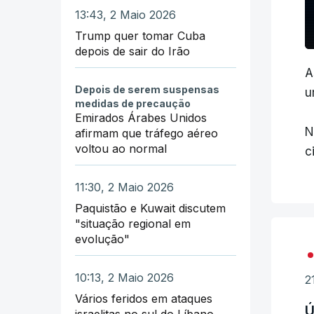
13:43, 2 Maio 2026
Trump quer tomar Cuba
depois de sair do Irão
A
Depois de serem suspensas
u
medidas de precaução
Emirados Árabes Unidos
N
afirmam que tráfego aéreo
voltou ao normal
c
11:30, 2 Maio 2026
Paquistão e Kuwait discutem
"situação regional em
evolução"
10:13, 2 Maio 2026
2
Vários feridos em ataques
Ú
israelitas no sul do Líbano