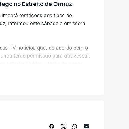
ráfego no Estreito de Ormuz
 imporá restrições aos tipos de
uz, informou este sábado a emissora
Press TV noticiou que, de acordo com o
nunca terão permissão para atravessar.
aos Estados Unidos – terão de pagar
atravessar o estreito.
do Irão para transitar pelo estreito,
ntre Teerão e Washington, com ambos