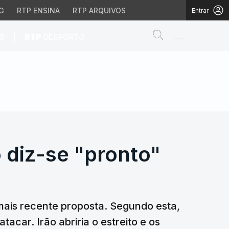
G
RTP ENSINA
RTP ARQUIVOS
Entrar
Abrir campo de
|
S
RTP
DESPORTO
 diz-se "pronto" para a 
 diz-se "pronto"
mais recente proposta. Segundo esta,
acar. Irão abriria o estreito e os