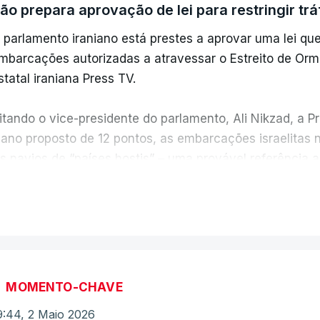
rão prepara aprovação de lei para restringir t
 parlamento iraniano está prestes a aprovar uma lei que
mbarcações autorizadas a atravessar o Estreito de Orm
statal iraniana Press TV.
itando o vice-presidente do parlamento, Ali Nikzad, a 
lano proposto de 12 pontos, as embarcações israelitas 
s navios de “países hostis” – uma provável referência 
eparações de guerra para obter uma permissão antes de 
VER MAIS
odas as outras embarcações necessitarão da autorização 
nformou a emissora.
 medida surge no meio do impasse nas negociações e
MOMENTO-CHAVE
s lados a recusarem ceder nas suas exigências.
9:44, 2 Maio 2026