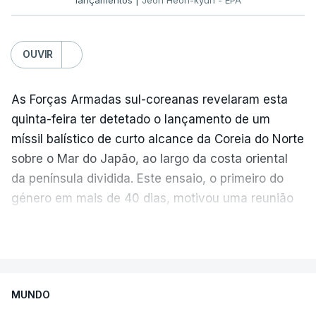
OUVIR
As Forças Armadas sul-coreanas revelaram esta
quinta-feira ter detetado o lançamento de um
míssil balístico de curto alcance da Coreia do Norte
sobre o Mar do Japão, ao largo da costa oriental
da península dividida. Este ensaio, o primeiro do
género em mais de 40 dias, motivou uma reunião
de emergência do gabinete presidencial em Seul.
VER MAIS
“As nossas Forças Armadas detetaram um
míssil balístico de curto alcance lançado da
MUNDO
região de Wonsan, na Coreia do Norte, cerca