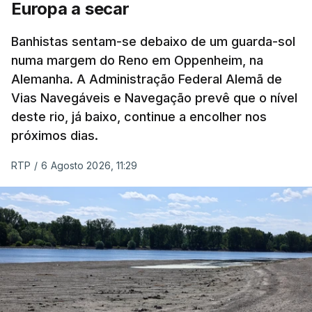
das 17h00 (9h00 em Lisboa)”
, indicou em
Europa a secar
comunicado o Estado-Maior sul-coreano.
Banhistas sentam-se debaixo de um guarda-sol
numa margem do Reno em Oppenheim, na
As estruturas militares da Coreia do Sul
Alemanha. A Administração Federal Alemã de
elevaram o estado de alerta para potenciais
Vias Navegáveis e Navegação prevê que o nível
lançamentos e adiantaram estar a partilhar
deste rio, já baixo, continue a encolher nos
informações com os Estados Unidos e o
próximos dias.
Japão.
RTP
/
6 Agosto 2026, 11:29
Também o Ministério da Defesa do Japão deu
conta, na rede social X, de “um objeto que pode
ser um míssil balístico” lançado a partir da Coreia
do Norte, ressalvando posteriormente
não se
verificar “qualquer risco para as regiões em
redor” do país
.