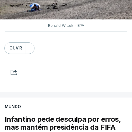
The object no longer affects the surrounding areas
of Japan.
https://t.co/EKUXAROuMY
Ronald Wittek - EPA
— Japan Ministry of Defense/Self-Defense Forces
(@ModJapan_en)
August 6, 2026
OUVIR
O regime norte-coreano voltou a levar a cabo, este
ano, um conjunto de ensaios balísticos,
empregando mísseis de curto alcance, artilharia e
outro armamento tático.
MUNDO
Infantino pede desculpa por erros,
mas mantém presidência da FIFA