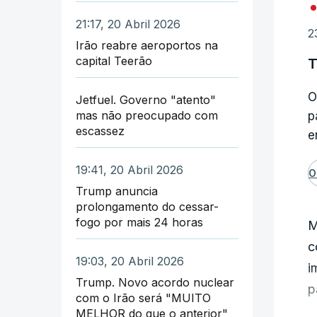
f
21:17, 20 Abril 2026
2
N
Irão reabre aeroportos na
capital Teerão
T
v
O
Jetfuel. Governo "atento"
"
mas não preocupado com
p
p
escassez
e
C
19:41, 20 Abril 2026
O
U
Trump anuncia
I
prolongamento do cessar-
fogo por mais 24 horas
M
Q
c
a
19:03, 20 Abril 2026
i
Trump. Novo acordo nuclear
p
E
com o Irão será "MUITO
n
MELHOR do que o anterior"