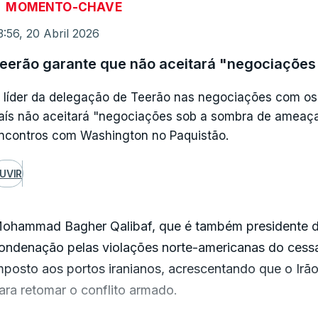
MOMENTO-CHAVE
ortemente depois da acentuada queda de sexta-feira.
3:56, 20 Abril 2026
o que lhes respeita, os índices bolsistas terminaram u
eerão garante que não aceitará "negociaçõe
ários recordes consecutivos.
 líder da delegação de Teerão nas negociações com os 
Os investidores estão desconfiados quanto à hipótes
aís não aceitará "negociações sob a sombra de ameaças
orque já se ouviu muita coisa e o seu contrário sobre 
ncontros com Washington no Paquistão.
resset, em declarações à AFP.
UVIR
ma delegação dos EUA vai partir "em breve" para o P
rão, avançou uma fonte conhecedora do dossier à AFP
ohammad Bagher Qalibaf, que é também presidente do 
uando s aproxima o fim do cessar-fogo entre Israel/EU
ondenação pelas violações norte-americanas do cessa
 dúvida sobre a sua presença em novas negociações.
mposto aos portos iranianos, acrescentando que o Irão
ara retomar o conflito armado.
stas incertezas, porém, não estão a levar os investid
ova-iorquina.