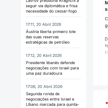
Lavrov pressiona Araghchi a
b
M
seguir via diplomática e frisa
C
s
O
necessidade do cessar-fogo
e
C
O
17:11, 20 Abril 2026
n
g
T
Áustria liberta primeiro lote
U
das suas reservas
"
D
R
estratégicas de petróleo
a
f
n
E
A
17:12, 20 Abril 2026
d
e
Presidente libanês defende
O
negociações com Israel para
A
n
"
uma paz duradoura
e
o
m
2
s
17:06, 20 Abril 2026
v
Segunda ronda de
d
E
negociações entre Israel e
A
p
Líbano marcada para quinta-
e
a