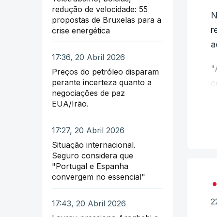
redução de velocidade: 55
N
D
propostas de Bruxelas para a
r
u
crise energética
a
E
17:36, 20 Abril 2026
"
f
Preços do petróleo disparam
perante incerteza quanto a
c
e
negociações de paz
t
EUA/Irão.
D
c
d
r
17:27, 20 Abril 2026
Situação internacional.
D
"
Seguro considera que
a
d
"Portugal e Espanha
convergem no essencial"
M
A
p
2
17:43, 20 Abril 2026
T
i