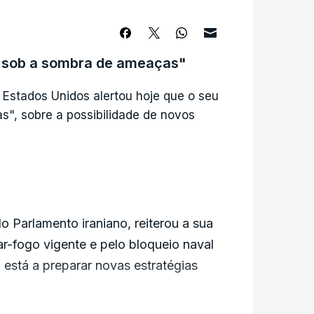
ma série positiva, que se traduziu em
s sob a sombra de ameaças"
Estados Unidos alertou hoje que o seu
e de um acordo iminente, apenas
", sobre a possibilidade de novos
este assunto", disse Jack Ablin, da
aquistão, para discussões com o
.
Parlamento iraniano, reiterou a sua
A e Irão, Teerão continua a alimentar
r-fogo vigente e pelo bloqueio naval
 está a preparar novas estratégias
ores a abandonarem a praça bolsista