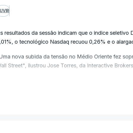
UVIR
s resultados da sessão indicam que o indice seletivo
,01%, o tecnológico Nasdaq recuou 0,26% e o alarg
Uma nova subida da tensão no Médio Oriente fez sop
all Street", ilustrou Jose Torres, da Interactive Brokers
epois de ter anunciado na sexta-feira a reabertura do 
o dia seguinte, perante a manutenção do bloqueio do
VER MAIS
or seu lado, Donald Trump afirmou que só levantaria 
acordo" com o Irão.
stas novidades anularam o sentimento de alívio nos me