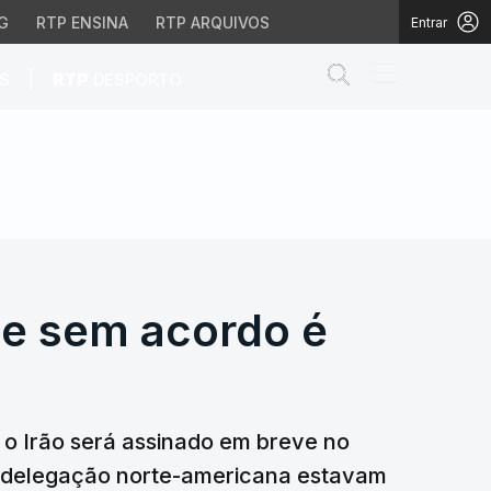
G
RTP ENSINA
RTP ARQUIVOS
Entrar
Abrir campo de
|
S
RTP
DESPORTO
e sem acordo é "altamen
 e sem acordo é
o Irão será assinado em breve no
 a delegação norte-americana estavam