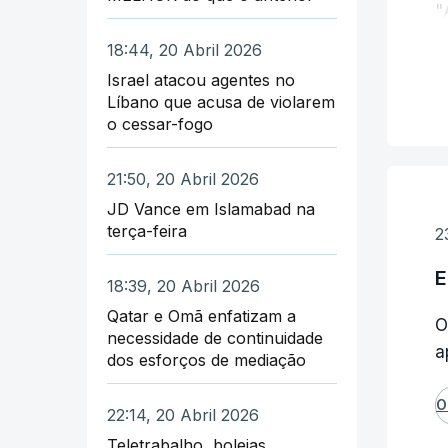
"
n
"
18:44, 20 Abril 2026
p
í
Israel atacou agentes no
Líbano que acusa de violarem
Q
o cessar-fogo
A
d
t
21:50, 20 Abril 2026
b
D
JD Vance em Islamabad na
A
terça-feira
i
2
P
E
18:39, 20 Abril 2026
T
Qatar e Omã enfatizam a
O
necessidade de continuidade
P
a
dos esforços de mediação
V
d
O
22:14, 20 Abril 2026
c
Teletrabalho, boleias,