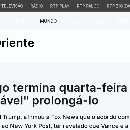
TELEVISÃO
RÁDIO
RTP PLAY
RTP PALCO
RTP ZIG ZA
026
EUROPA
MUNDO
OPINIÃO
VÍDEOS
ÁUDIO
 termina quarta-feira 
riente
o termina quarta-feira
ável" prolongá-lo
d Trump, afirmou à Fox News que o acordo com 
a ao New York Post, ter revelado que Vance e