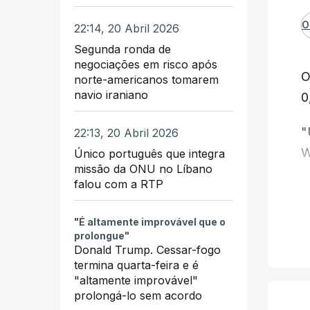
O
22:14, 20 Abril 2026
Segunda ronda de
negociações em risco após
O
norte-americanos tomarem
navio iraniano
0
"
22:13, 20 Abril 2026
W
Único português que integra
missão da ONU no Líbano
falou com a RTP
D
n
"É altamente improvável que o
prolongue"
P
Donald Trump. Cessar-fogo
"
termina quarta-feira e é
"altamente improvável"
prolongá-lo sem acordo
E