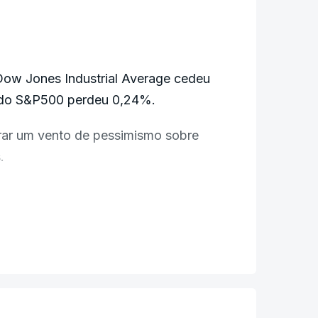
 Dow Jones Industrial Average cedeu
ado S&P500 perdeu 0,24%.
rar um vento de pessimismo sobre
.
Estreito de Ormuz, o Irão voltou atrás
s EUA aos seus portos.
o bloqueio aos portos s chagasse a
rcados, com o petróleo a valorizar