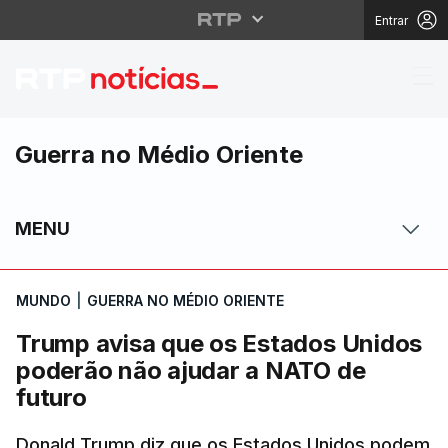
Entrar
Trump avisa que os Es
Guerra no Médio Oriente
MENU
MUNDO
|
GUERRA NO MÉDIO ORIENTE
Trump avisa que os Estados Unidos
poderão não ajudar a NATO de
futuro
Donald Trump diz que os Estados Unidos podem