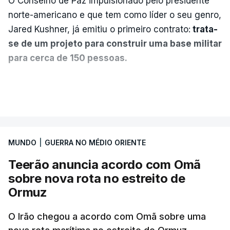
O Conselho de Paz impulsionado pelo presidente
norte-americano e que tem como líder o seu genro,
Jared Kushner, já emitiu o primeiro contrato:
trata-
se de um projeto para construir uma base militar
para cerca de 150 pessoas.
Segundo o diário britânico
The Guardian
, este
VER MAIS
posto avançado deverá abrigar tropas
marroquinas. O contrato foi concedido à Arkel
International, uma empresa com sede no Louisiana
MUNDO
|
GUERRA NO MÉDIO ORIENTE
que já colaborou com a Administração norte-
americana em projetos no Médio Oriente,
Teerão anuncia acordo com Omã
nomeadamente no Iraque.
sobre nova rota no estreito de
Ormuz
Com uma área muito reduzida,
esta pequena base
militar deverá ficar nos 60 por cento de
O Irão chegou a acordo com Omã sobre uma