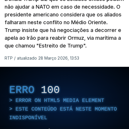
não ajudar a NATO em caso de necessidade. O
presidente americano considera que os aliados
falharam neste conflito no Médio Oriente.
Trump insiste que há negociações a decorrer e
apela ao Irão para reabrir Ormuz, via marítima a
que chamou "Estreito de Trump".
RTP
/
atualizado 28 Março 2026, 13:53
ERRO
100
ERROR ON HTML5 MEDIA ELEMENT
ESTE CONTEÚDO ESTÁ NESTE MOMENTO
INDISPONÍVEL