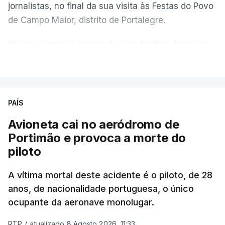
jornalistas, no final da sua visita às Festas do Povo
de Campo Maior, distrito de Portalegre.
"Eu sou contra a imigração clandestina, é preciso
combater ferozmente a imigração ilegal,
VER MAIS
precisamos de regular a nossa imigração e
precisamos de defender as nossas fronteiras e
nada disto é incompatível com tratarmos com
PAÍS
dignidade as pessoas, designadamente menores e
Avioneta cai no aeródromo de
crianças", acrescentou.
Portimão e provoca a morte do
piloto
António José Seguro mostrou dúvidas sobre se é
garantido o superior interesse da criança.
A vítima mortal deste acidente é o piloto, de 28
anos, de nacionalidade portuguesa, o único
ocupante da aeronave monolugar.
ERRO
100
RTP
/
atualizado 8 Agosto 2026, 11:33