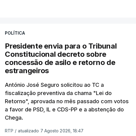
VER MAIS
António José Seguro entende que a reforma reúne
treze apoios sociais "num só" e pretende "tornar o
POLÍTICA
sistema mais simples, mais justo e transparente".
Presidente envia para o Tribunal
"Sempre que seja possível reduzir burocracias,
Constitucional decreto sobre
eliminar sobreposições e garantir que os apoios
concessão de asilo e retorno de
chegam a quem mais necessita, estaremos a dar
estrangeiros
um passo na direção certa", argumenta o
António José Seguro solicitou ao TC a
Presidente da República.
fiscalização preventiva da chama "Lei do
Retorno", aprovada no mês passado com votos
Assegurar que "ninguém é
a favor de PSD, IL e CDS-PP e a abstenção do
prejudicado"
Chega.
RTP
/
atualizado 7 Agosto 2026, 18:47