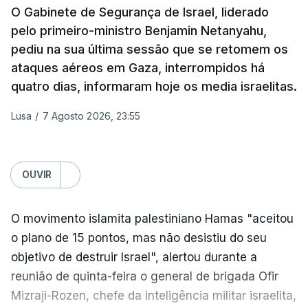
O Gabinete de Segurança de Israel, liderado
sexta-feira que, após a reunião, ficou por decidir a
pelo primeiro-ministro Benjamin Netanyahu,
autorização formal de Israel para a entrada em
pediu na sua última sessão que se retomem os
Gaza da Força Internacional de Estabilização, um
ataques aéreos em Gaza, interrompidos há
contingente multinacional proposto no âmbito do
quatro dias, informaram hoje os media israelitas.
Conselho da Paz promovido por Trump.
Lusa
/
7 Agosto 2026, 23:55
Meios de comunicação social israelitas
informaram, após a reunião do Gabinete de
Segurança do país, que o órgão presidido por
OUVIR
Netanyahu exigiu durante a sessão de quinta-feira
a retoma dos ataques aéreos em Gaza,
O movimento islamita palestiniano Hamas "aceitou
interrompidos desde segunda-feira.
o plano de 15 pontos, mas não desistiu do seu
objetivo de destruir Israel", alertou durante a
"O Hamas aceitou o plano de 15 pontos, mas não
reunião de quinta-feira o general de brigada Ofir
renunciou ao seu objetivo de destruir Israel",
Mizraji-Rozen, chefe da inteligência militar israelita,
advertiu durante a reunião o brigadeiro-general Ofir