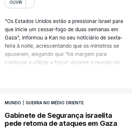
OUVIR
"Os Estados Unidos estão a pressionar Israel para
que inicie um cessar-fogo de duas semanas em
Gaza", informou a Kan no seu noticiário de sexta-
feira à noite, acrescentando que os ministros se
opuseram, alegando que "há margem para
continuar a utilizar a força" durante a reunião do
Gabinete de Segurança de quinta-feira.
VER MAIS
A ideia de uma trégua tem a ver com a
necessidade de travar os ataques com vista à
aplicação do plano de desarmamento do Hamas.
MUNDO
|
GUERRA NO MÉDIO ORIENTE
Gabinete de Segurança israelita
Além disso, o correspondente do canal de
pede retoma de ataques em Gaza
televisão israelita i24News, que também teve
acesso às deliberações do Gabinete, recordou na