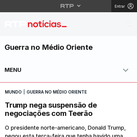
Entrar
Trump nega suspensã
Guerra no Médio Oriente
MENU
MUNDO
|
GUERRA NO MÉDIO ORIENTE
Trump nega suspensão de
negociações com Teerão
O presidente norte-americano, Donald Trump,
negou esta terça-feira que tenha havido uma