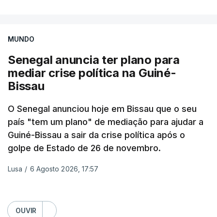
horas. Estes equipamentos são reutilizados para
confundir sobre os verdadeiros autores das
ofensivas. A Lituânia está em estado de alerta.
MUNDO
Senegal anuncia ter plano para
Os ataques de longo alcance têm-se intensificado.
mediar crise política na Guiné-
Durante a noite morreram três pessoas na cidade
Bissau
de Balakliia, na região ucraniana de Kharkiv, e
numa ofensiva com drones a uma estação de
O Senegal anunciou hoje em Bissau que o seu
comboios em Lozova duas pessoas perderam a
país "tem um plano" de mediação para ajudar a
vida.
Guiné-Bissau a sair da crise política após o
golpe de Estado de 26 de novembro.
Na região vizinha, em Sumy, a Rússia lançou oito
bombas aéreas guiadas. A agressão atingiu bairros
Lusa
/
6 Agosto 2026, 17:57
residenciais e infraestruturas comerciais. Treze
pessoas ficaram feridas e durante a noite
morreram três pessoas.
OUVIR