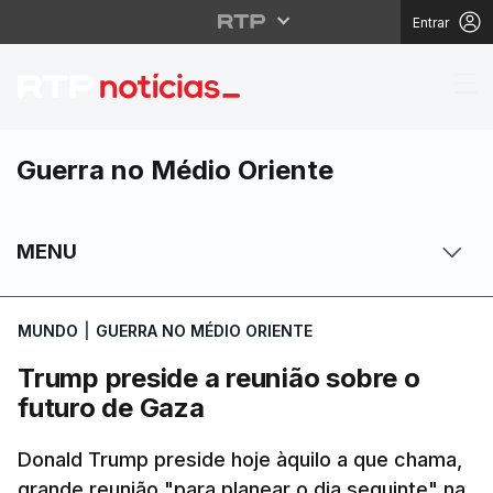
Entrar
Trump preside a reuni
Guerra no Médio Oriente
MENU
MUNDO
|
GUERRA NO MÉDIO ORIENTE
Trump preside a reunião sobre o
futuro de Gaza
Donald Trump preside hoje àquilo a que chama,
grande reunião "para planear o dia seguinte" na