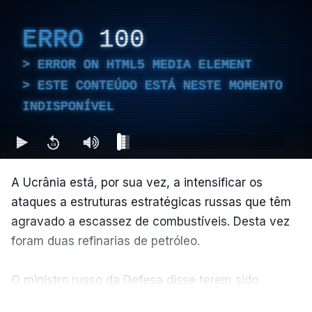
ERRO
100
ERROR ON HTML5 MEDIA ELEMENT
ESTE CONTEÚDO ESTÁ NESTE MOMENTO
INDISPONÍVEL
A Ucrânia está, por sua vez, a intensificar os
ataques a estruturas estratégicas russas que têm
agravado a escassez de combustíveis. Desta vez
foram duas refinarias de petróleo.
O ministro russo da Defesa disse terem sido
abatidos 600 drones ucranianos num período de 12
VER MAIS