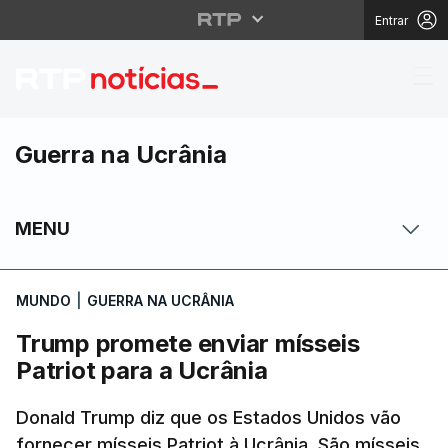
Entrar
Trump promete enviar m
Guerra na Ucrânia
MENU
MUNDO
|
GUERRA NA UCRÂNIA
Trump promete enviar mísseis
Patriot para a Ucrânia
Donald Trump diz que os Estados Unidos vão
fornecer mísseis Patriot à Ucrânia. São mísseis