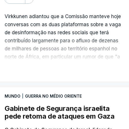
Volgogrado (sul) e também Samara (na margem
leste do rio Volga).
Virkkunen adiantou que a Comissão manteve hoje
Mais de quatro anos após o início da ofensiva
conversas com as duas plataformas sobre a vaga
russa em larga escala contra a Ucrânia, a
de desinformação nas redes sociais que terá
diplomacia está estagnada e ambos os países
contribuído largamente para o afluxo de dezenas
intensificam os ataques de longo alcance,
de milhares de pessoas ao território espanhol no
provocando um número crescente de vítimas civis.
norte de África, em particular um rumor de que "a
fronteira de Ceuta estava aberta".
VER MAIS
TÓPICOS
Crimeia Krasnodar Volgogrado
,
"As plataformas têm de agir de forma decisiva para
Wildberries
,
Petersburgo
preservar a integridade do espaço digital,
especialmente em situações de crise", afirmou
MUNDO
|
GUERRA NO MÉDIO ORIENTE
Henna Virkkunen, comissária da soberania
Gabinete de Segurança israelita
tecnológica, segurança e democracia.
pede retoma de ataques em Gaza
"A monitorização deve ser reforçada, a