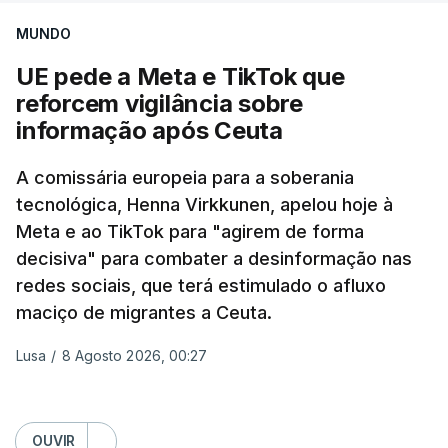
logístico, sem deixar vítimas.
MUNDO
Desde meados de julho, a Ucrânia atingiu cerca de
UE pede a Meta e TikTok que
20 instalações pertencentes à Wildberries --- uma
reforcem vigilância sobre
plataforma de comércio online muito popular,
informação após Ceuta
frequentemente chamada de "Amazon russa" ---
espalhadas por quase toda a Rússia e na Crimeia
A comissária europeia para a soberania
anexada.
tecnológica, Henna Virkkunen, apelou hoje à
Meta e ao TikTok para "agirem de forma
Os primeiros ataques, ocorridos na noite de 17 para
decisiva" para combater a desinformação nas
18 de julho, fizeram oito mortos e quase 90 feridos
redes sociais, que terá estimulado o afluxo
em instalações nas regiões de Moscovo e Tambov
maciço de migrantes a Ceuta.
(centro-oeste).
Lusa
/
8 Agosto 2026, 00:27
Desde então, ataques de drones ucranianos
visaram locais próximos a São Petersburgo
(noroeste), Simferopol (na Crimeia), Krasnodar e
OUVIR