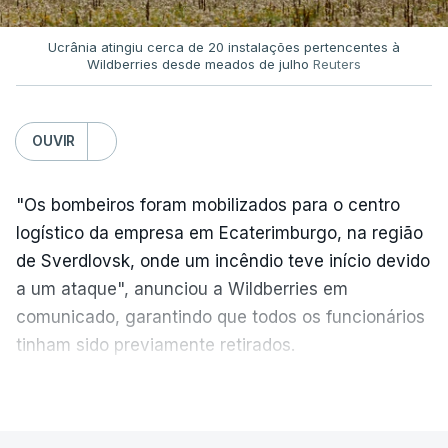
Ucrânia atingiu cerca de 20 instalações pertencentes à
Wildberries desde meados de julho
Reuters
OUVIR
"Os bombeiros foram mobilizados para o centro
logístico da empresa em Ecaterimburgo, na região
de Sverdlovsk, onde um incêndio teve início devido
a um ataque", anunciou a Wildberries em
comunicado, garantindo que todos os funcionários
tinham sido previamente retirados.
Segundo o governador regional, Denis Pasler, três
VER MAIS
drones caíram hoje sobre o telhado do centro