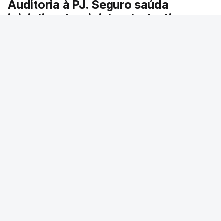
Auditoria à PJ. Seguro saúda
iniciativa da ministra da Justiça
O presidente da República saudou a auditoria
aberta pela ministra da Justiça à Polícia
Judiciária e pediu rapidez no apuramento de
resultados. António José Seguro avisou que
cabe a todos os que ocupam cargos públicos
defenderem as instituições democráticas.
RTP
/
6 Agosto 2026, 20:23
ERRO
100
ERROR ON HTML5 MEDIA ELEMENT
ESTE CONTEÚDO ESTÁ NESTE MOMENTO