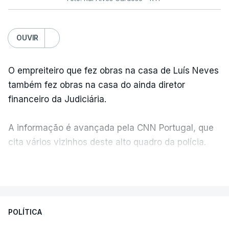
OUVIR
O empreiteiro que fez obras na casa de Luís Neves
também fez obras na casa do ainda diretor
financeiro da Judiciária.
A informação é avançada pela CNN Portugal, que
cita vários vizinhos deste alto quadro da polícia.
VER MAIS
Foi o diretor financeiro, Álvaro Pires, que assumiu a
responsabilidade de sugerir as instalações da
Construbarcelos para acolher um atrelado
POLÍTICA
apreendido numa operação de droga.