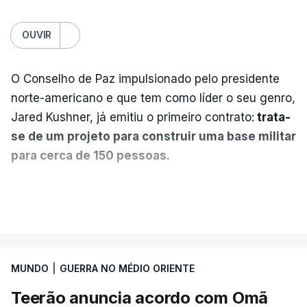
OUVIR
O Conselho de Paz impulsionado pelo presidente
norte-americano e que tem como líder o seu genro,
Jared Kushner, já emitiu o primeiro contrato:
trata-
se de um projeto para construir uma base militar
para cerca de 150 pessoas.
Segundo o diário britânico
The Guardian
, este
VER MAIS
posto avançado deverá abrigar tropas
marroquinas. O contrato foi concedido à Arkel
International, uma empresa com sede no Louisiana
MUNDO
|
GUERRA NO MÉDIO ORIENTE
que já colaborou com a Administração norte-
americana em projetos no Médio Oriente,
Teerão anuncia acordo com Omã