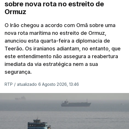
nomeadamente no Iraque.
sobre nova rota no estreito de
Ormuz
Com uma área muito reduzida,
esta pequena base
militar deverá ficar nos 60 por cento de
O Irão chegou a acordo com Omã sobre uma
nova rota marítima no estreito de Ormuz,
território de Gaza que Israel controla e a cerca
anunciou esta quarta-feira a diplomacia de
de 1,5 quilómetros da fronteira com Israel.
Teerão. Os iranianos adiantam, no entanto, que
Permite, desta forma, uma extração rápida em
este entendimento não assegura a reabertura
caso de ataque.
imediata da via estratégica nem a sua
segurança.
Segundo um funcionário do Conselho de Paz, a
organização está na “fase final de preparação de
RTP
/
atualizado 6 Agosto 2026, 13:46
vários contratos” e que um deles “diz respeito às
instalações de apoio à Força Internacional de
Estabilização”.
“Este contrato será um dos muitos essenciais para