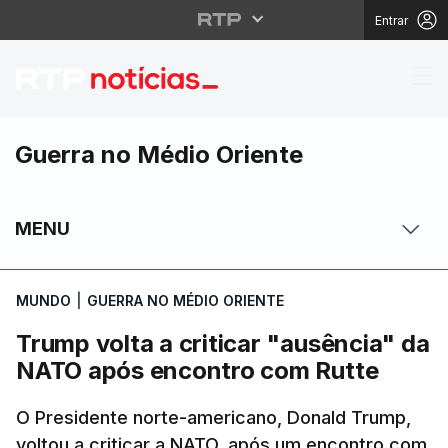
Entrar
Trump volta a critica
Guerra no Médio Oriente
MENU
MUNDO
|
GUERRA NO MÉDIO ORIENTE
Trump volta a criticar "ausência" da
NATO após encontro com Rutte
O Presidente norte-americano, Donald Trump,
voltou a criticar a NATO, após um encontro com