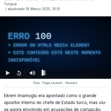
Turquia
/
atualizado 19 Março 2025, 10:31
ERRO
100
ERROR ON HTML5 MEDIA ELEMENT
ESTE CONTEÚDO ESTÁ NESTE MOMENTO
INDISPONÍVEL
Foto: Tolga Uluturk - Reuters
Ekrem Imamoglu era apontado como o grande
opositor interno do chefe de Estado turco, mas viu-
se agora envolvido em acusações de corrupção.