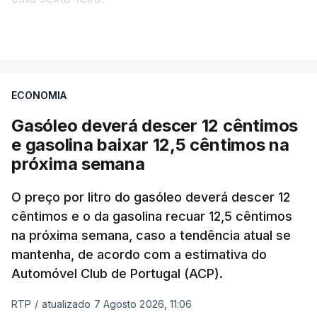
VER MAIS
Os preços globais dos alimentos atingiram o
seu nível mais elevado em três anos e meio,
ECONOMIA
com ondas de calor no Verão e conflitos na
Ucrânia e no Médio Oriente a elevar os
Gasóleo deverá descer 12 cêntimos
custos das colheitas.
e gasolina baixar 12,5 cêntimos na
próxima semana
O índice, que acompanha as variações mensais
de um cabaz de produtos alimentares
O preço por litro do gasóleo deverá descer 12
comercializados internacionalmente, subiu para
cêntimos e o da gasolina recuar 12,5 cêntimos
na próxima semana, caso a tendência atual se
131,1 pontos em julho, face aos 130,3 de junho.
mantenha, de acordo com a estimativa do
Automóvel Club de Portugal (ACP).
O aumento dos preços dos alimentos básicos
tende a traduzir-se em preços mais elevados
RTP
/
atualizado 7 Agosto 2026, 11:06
nas prateleiras nos meses seguintes, à medida