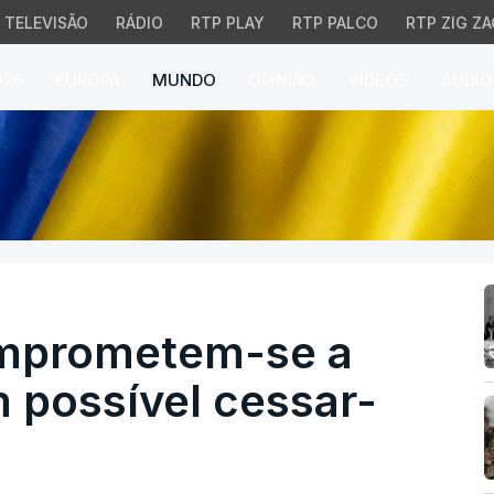
TELEVISÃO
RÁDIO
RTP PLAY
RTP PALCO
RTP ZIG ZA
026
EUROPA
MUNDO
OPINIÃO
VÍDEOS
ÁUDIO
rometem-se a supervisi
omprometem-se a
 possível cessar-