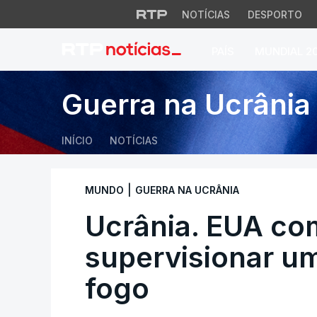
NOTÍCIAS
DESPORTO
PAÍS
MUNDIAL 2
Ucrânia. EUA comp
Guerra na Ucrânia
INÍCIO
NOTÍCIAS
|
MUNDO
GUERRA NA UCRÂNIA
Ucrânia. EUA c
supervisionar um
fogo