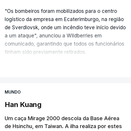
"Os bombeiros foram mobilizados para o centro
logístico da empresa em Ecaterimburgo, na região
de Sverdlovsk, onde um incêndio teve início devido
a um ataque", anunciou a Wildberries em
comunicado, garantindo que todos os funcionários
tinham sido previamente retirados.
Segundo o governador regional, Denis Pasler, três
VER MAIS
drones caíram hoje sobre o telhado do centro
logístico, sem deixar vítimas.
MUNDO
Desde meados de julho, a Ucrânia atingiu cerca de
Han Kuang
20 instalações pertencentes à Wildberries --- uma
plataforma de comércio online muito popular,
Um caça Mirage 2000 descola da Base Aérea
frequentemente chamada de "Amazon russa" ---
de Hsinchu, em Taiwan. A ilha realiza por estes
espalhadas por quase toda a Rússia e na Crimeia