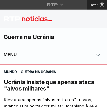
Entrar
Ucrânia insiste que ap
Guerra na Ucrânia
MENU
MUNDO
|
GUERRA NA UCRÂNIA
Ucrânia insiste que apenas ataca
"alvos militares"
Kiev ataca apenas "alvos militares" russos,
avançou um porta-voz militar ucraniano à AFP