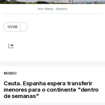
provocando um número crescente de vítimas civis.
Ann Wang - Reuters
TÓPICOS
Crimeia Krasnodar Volgogrado
,
OUVIR
Wildberries
,
Petersburgo
MUNDO
Ceuta. Espanha espera transferir
menores para o continente "dentro
de semanas"