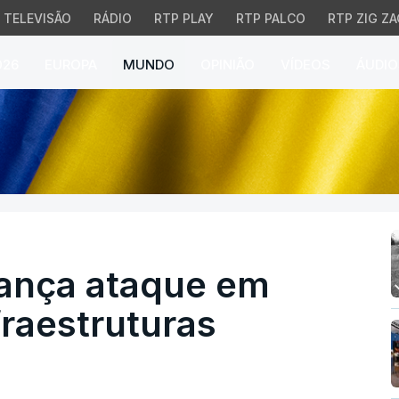
TELEVISÃO
RÁDIO
RTP PLAY
RTP PALCO
RTP ZIG ZA
026
EUROPA
MUNDO
OPINIÃO
VÍDEOS
ÁUDIO
nça ataque em larga esc
lança ataque em
fraestruturas