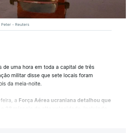
Peter - Reuters
 de uma hora em toda a capital de três
ção militar disse que sete locais foram
is da meia-noite.
-feira, a
Força Aérea ucraniana detalhou que
e 28 mísseis de alta velocidade, incluindo
 antinavio
.
ER MAIS