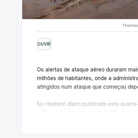
Thomas 
OUVIR
Os alertas de ataque aéreo duraram mais
milhões de habitantes, onde a administra
atingidos num ataque que começou depo
No relatório diário publicado esta quarta
a Rússia lançou um total de 115
drones
24 mísseis balísticos e quatro mísseis
V