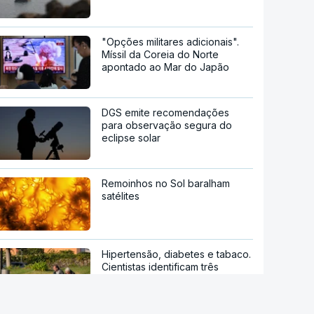
"Opções militares adicionais".
Míssil da Coreia do Norte
apontado ao Mar do Japão
DGS emite recomendações
para observação segura do
eclipse solar
Remoinhos no Sol baralham
satélites
Hipertensão, diabetes e tabaco.
Cientistas identificam três
fatores a controlar para atrasar
a demência