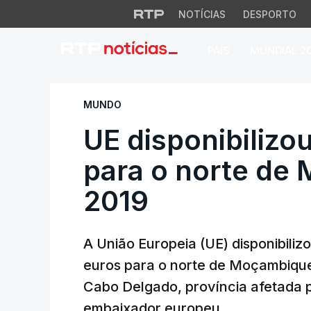
NOTÍCIAS
DESPORTO
PAÍS
MUNDIAL 2
UE disponibilizou
MUNDO
UE disponibilizo
para o norte de
2019
A União Europeia (UE) disponibiliz
euros para o norte de Moçambique
Cabo Delgado, província afetada p
embaixador europeu.