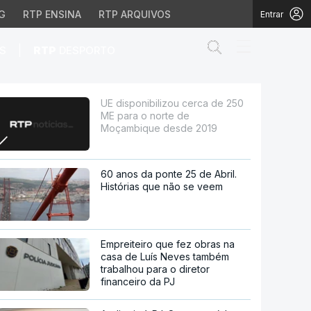
G
RTP ENSINA
RTP ARQUIVOS
Entrar
Abrir campo de
|
S
RTP
DESPORTO
o norte de Moçambique 
UE disponibilizou cerca de 250
ME para o norte de
Moçambique desde 2019
60 anos da ponte 25 de Abril.
Histórias que não se veem
Empreiteiro que fez obras na
casa de Luís Neves também
trabalhou para o diretor
financeiro da PJ