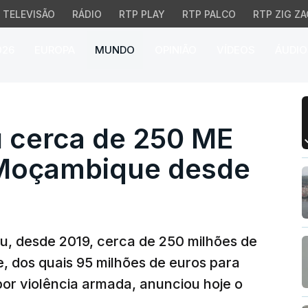
TELEVISÃO
RÁDIO
RTP PLAY
RTP PALCO
RTP ZIG ZA
026
EUROPA
MUNDO
OPINIÃO
VÍDEOS
ÁUDIO
 cerca de 250 ME para 
u cerca de 250 ME
 Moçambique desde
ou, desde 2019, cerca de 250 milhões de
, dos quais 95 milhões de euros para
or violência armada, anunciou hoje o