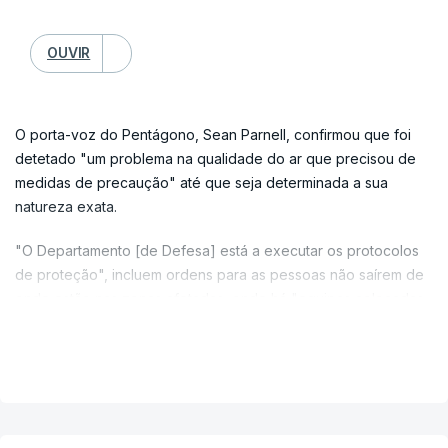
OUVIR
O porta-voz do Pentágono, Sean Parnell, confirmou que foi
detetado "um problema na qualidade do ar que precisou de
medidas de precaução" até que seja determinada a sua
natureza exata.
"O Departamento [de Defesa] está a executar os protocolos
de proteção", incluem ordens para as pessoas não saírem de
onde estão nas zonas afetadas, onde há "equipas colocadas
e prontas a apoiar" quem precise.
VER MAIS
Além dos agentes encarregados da segurança no Pentágono,
foram chamados os bombeiros de Arlington County, onde se
localiza o icónico edifício.