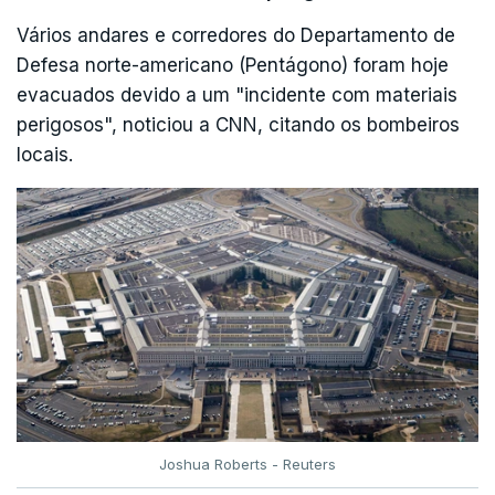
Vários andares e corredores do Departamento de
"Um regresso à guerra em grande escala teria um
Defesa norte-americano (Pentágono) foram hoje
custo tremendo para toda a região. A via
evacuados devido a um "incidente com materiais
diplomática continua a ser o melhor caminho para
perigosos", noticiou a CNN, citando os bombeiros
sair desta guerra", referiu.
locais.
Joshua Roberts - Reuters