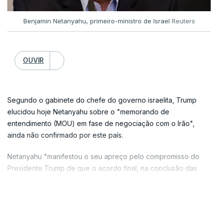
Benjamin Netanyahu, primeiro-ministro de Israel
Reuters
OUVIR
Segundo o gabinete do chefe do governo israelita, Trump
elucidou hoje Netanyahu sobre o "memorando de
entendimento (MOU) em fase de negociação com o Irão",
ainda não confirmado por este país.
Netanyahu "manifestou o seu apreço pelo compromisso do
Presidente Trump de que o acordo final, na conclusão das
negociações, incluirá a remoção do material [nuclear]
enriquecido, o desmantelamento das infraestruturas de
VER MAIS
enriquecimento, limites à produção de mísseis e o fim do apoio
iraniano aos seus grupos terroristas na região", adiantou a