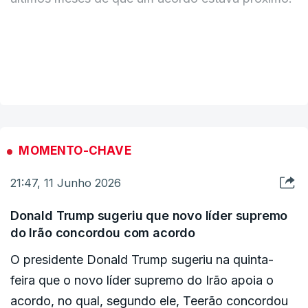
"Eles sofreram um grande baque, um baque como
poucas pessoas conseguiriam suportar, e querem
VER MAIS
fechar o acordo muito mais do que eu", disse
Trump aos jornalistas no Salão Oval na quinta-
feira. "Foram duramente atingidos recentemente,
como sabem, e não gosto de ter de fazer as
MOMENTO-CHAVE
coisas desta forma, mas senti que era
21:47, 11 Junho 2026
necessário."
Donald Trump sugeriu que novo líder supremo
Trump já tinha sugerido várias vezes que o Irão
do Irão concordou com acordo
desejava um acordo mais do que os Estados
O presidente Donald Trump sugeriu na quinta-
Unidos, embora noutras ocasiões tenha afirmado
feira que o novo líder supremo do Irão apoia o
que um acordo estava próximo, não se
acordo, no qual, segundo ele, Teerão concordou
concretizou.