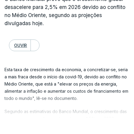
tiveram subidas da oferta, embora tenham sido insuficientes
desacelere para 2,5% em 2026 devido ao conflito
para cumprir as quotas de produção mais elevadas que o
no Médio Oriente, segundo as projeções
grupo acordou nos últimos meses.
divulgadas hoje.
A redução da oferta refletiu-se no preço de barril de
referência para a organização, composto por 12 tipos de
OUVIR
crude, que em maio foi vendido por uma média de 114 dólares,
5,5% acima da média de abril.
Já os dez países petrolíferos aliados da OPEP, que inclui
Esta taxa de crescimento da economia, a concretizar-se, seria
Rússia, bombearam em maio 14,3 milhões de barris, um número
a mais fraca desde o início da covid-19, devido ao conflito no
semelhante ao produzido em abril.
Médio Oriente, que está a "elevar os preços da energia,
alimentar a inflação e aumentar os custos de financiamento em
No total, a OPEP+, que junta os países da OPEP e seus aliados,
todo o mundo", lê-se no documento.
produziu 33,13 milhões de barris por dia em maio, contra 42,75
milhões de barris por dia em fevereiro.
Segundo as estimativas do Banco Mundial, o crescimento das
economias avançadas vai abrandar para 1,5% em 2026,
principalmente devido ao impacto da subida dos preços na
VER MAIS
energia.