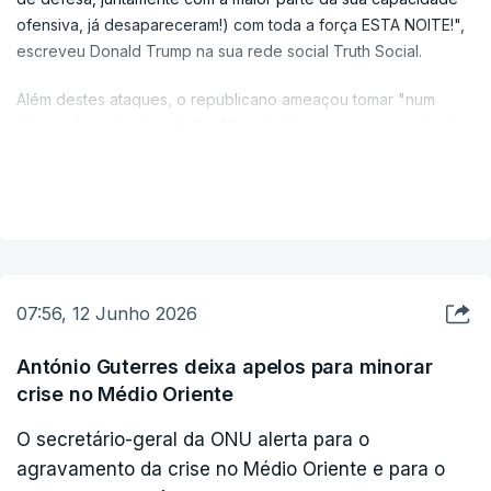
ofensiva, já desapareceram!) com toda a força ESTA NOITE!",
escreveu Donald Trump na sua rede social Truth Social.
Além destes ataques, o republicano ameaçou tomar "num
futuro não muito distante" a "ilha de Kharg e outros pontos de
infraestrutura petrolífera, assumindo o controlo total dos seus
VER MAIS
mercados de petróleo e gás", tal como fez na Venezuela e
que está, segundo Trump, "a funcionar brilhantemente" tanto
para Caracas como para Washington.
07:56, 12 Junho 2026
António Guterres deixa apelos para minorar
crise no Médio Oriente
O secretário-geral da ONU alerta para o
agravamento da crise no Médio Oriente e para o