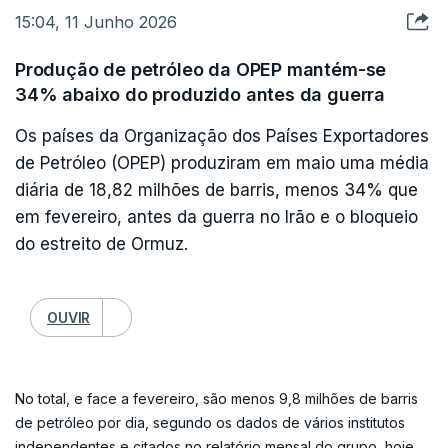
Segundo as forças de segurança no edifício, é necessário
15:04, 11 Junho 2026
fazer testes à qualidade do ar que "poderão levar uma a duas
horas" a concluir.
Produção de petróleo da OPEP mantém-se
34% abaixo do produzido antes da guerra
Pelo menos quatro andares do Pentágono foram fechados,
disseram à CNN duas fontes dentro do edifício, enquanto
Os países da Organização dos Países Exportadores
outra relatou a presença de polícias com máscaras de gás e
de Petróleo (OPEP) produziram em maio uma média
vestidos com equipamento de proteção química.
diária de 18,82 milhões de barris, menos 34% que
em fevereiro, antes da guerra no Irão e o bloqueio
do estreito de Ormuz.
OUVIR
No total, e face a fevereiro, são menos 9,8 milhões de barris
de petróleo por dia, segundo os dados de vários institutos
independentes e citados no relatório mensal do grupo, hoje