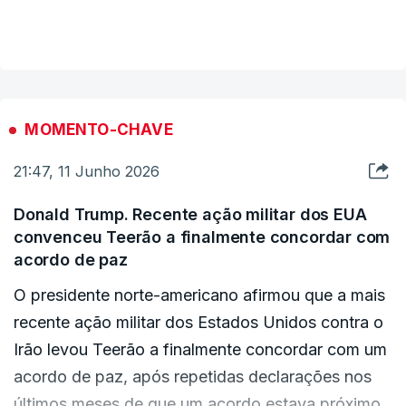
final sobre o acordo", disse o porta-voz Esmaeil
VER MAIS
Baqaei aos meios de comunicação estatais
iranianos.
Donald Trump tinha afirmado pouco antes que
MOMENTO-CHAVE
tinha sido alcançado um "acordo muito bom" com
21:47, 11 Junho 2026
o Irão e poderia ser assinado já este fim de
semana na Europa, uma mudança drástica de
Donald Trump. Recente ação militar dos EUA
posição poucas horas depois de ter ameaçado
convenceu Teerão a finalmente concordar com
lançar novos ataques.
acordo de paz
O presidente norte-americano afirmou que a mais
recente ação militar dos Estados Unidos contra o
Irão levou Teerão a finalmente concordar com um
acordo de paz, após repetidas declarações nos
últimos meses de que um acordo estava próximo.