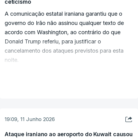
ceticismo
A comunicação estatal iraniana garantiu que o
governo do Irão não assinou qualquer texto de
acordo com Washington, ao contrário do que
Donald Trump referiu, para justificar o
cancelamento dos ataques previstos para esta
noite.
A dúvida foi expressa pela Guarda Revolucionária
VER MAIS
Islâmica do Irão (IRGC), que questionou as mais
recentes declarações do presidente norte-
americano, Donald Trump, de que os "pontos
finais" de um acordo com Teerão tinham sido
19:09, 11 Junho 2026
aprovados, afirmando que as autoridades
iranianas não confirmaram qualquer acordo deste
Ataque iraniano ao aeroporto do Kuwait causou