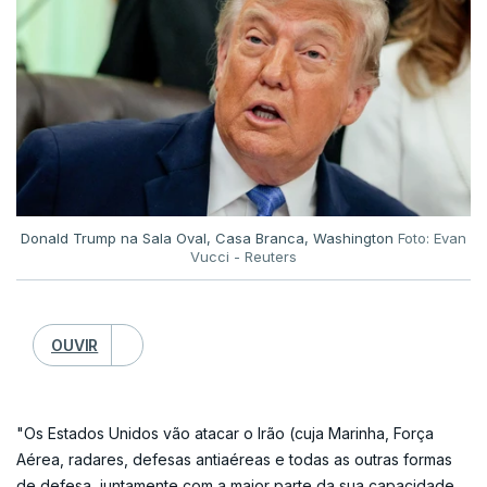
Neste cenário, o Grupo Banco Mundial decidiu disponibilizar
entre 50 e 60 mil milhões de dólares para ajudar os países em
desenvolvimento a proteger os mais vulneráveis, manter a
capacidade orçamental e apoiar empresas e empresas, com
capacidade para aumentar esse valor caso as condições se
deteriorem mais.
Donald Trump na Sala Oval, Casa Branca, Washington
Foto: Evan
Vucci - Reuters
OUVIR
"Os Estados Unidos vão atacar o Irão (cuja Marinha, Força
Aérea, radares, defesas antiaéreas e todas as outras formas
de defesa, juntamente com a maior parte da sua capacidade