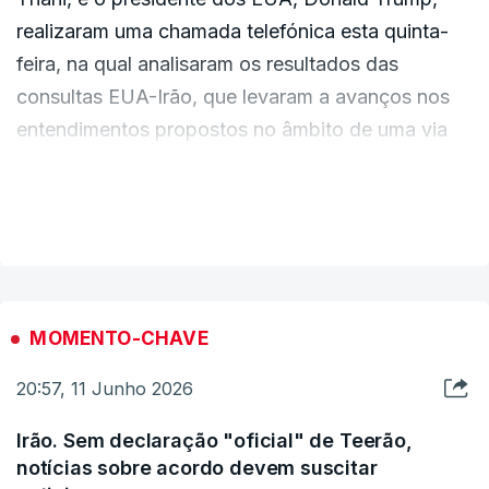
realizaram uma chamada telefónica esta quinta-
feira, na qual analisaram os resultados das
consultas EUA-Irão, que levaram a avanços nos
entendimentos propostos no âmbito de uma via
de negociação, informou o Diwan do Qatar.
VER MAIS
Trump disse ao emir que os esforços continuavam
para concluir os procedimentos finais antes de
anunciar os arranjos para a assinatura de um
acordo, acrescentou o Diwan em comunicado.
MOMENTO-CHAVE
20:57, 11 Junho 2026
Irão. Sem declaração "oficial" de Teerão,
notícias sobre acordo devem suscitar