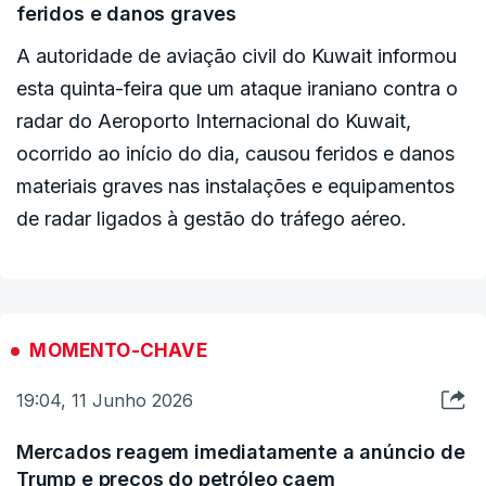
feridos e danos graves
tipo.
A autoridade de aviação civil do Kuwait informou
Em comunicado, a IRGC disse que "embora as
esta quinta-feira que um ataque iraniano contra o
autoridades iranianas ainda não tenham
radar do Aeroporto Internacional do Kuwait,
respondido às alegações de Trump, o relatório
ocorrido ao início do dia, causou feridos e danos
observa que, desde o início da guerra, Trump tem
materiais graves nas instalações e equipamentos
feito repetidamente declarações contraditórias e
de radar ligados à gestão do tráfego aéreo.
imprecisas".
A agência de notícias semioficial iraniana Tasnim,
que tem fortes ligações à IRGC, também reagiu às
MOMENTO-CHAVE
mais recentes declarações de Trump, afirmando
19:04, 11 Junho 2026
que as suas declarações sobre os progressos nas
negociações com Teerão não devem ser tomadas
Mercados reagem imediatamente a anúncio de
à letra, a menos que o Irão anuncie oficialmente
Trump e preços do petróleo caem