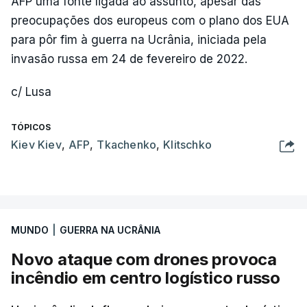
AFP uma fonte ligada ao assunto, apesar das
preocupações dos europeus com o plano dos EUA
para pôr fim à guerra na Ucrânia, iniciada pela
invasão russa em 24 de fevereiro de 2022.
c/ Lusa
TÓPICOS
Kiev Kiev
,
AFP
,
Tkachenko
,
Klitschko
MUNDO
|
GUERRA NA UCRÂNIA
Novo ataque com drones provoca
incêndio em centro logístico russo