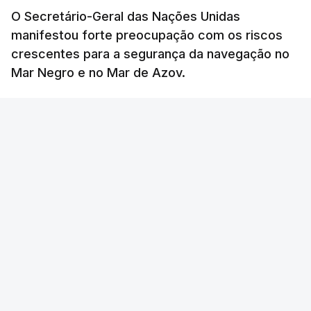
O Secretário-Geral das Nações Unidas
manifestou forte preocupação com os riscos
crescentes para a segurança da navegação no
Mar Negro e no Mar de Azov.
RTP
/
atualizado 7 Agosto 2026, 06:40
ERRO
100
ERROR ON HTML5 MEDIA ELEMENT
ESTE CONTEÚDO ESTÁ NESTE MOMENTO
INDISPONÍVEL