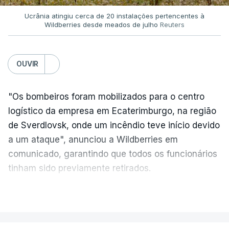
Ucrânia atingiu cerca de 20 instalações pertencentes à
Wildberries desde meados de julho
Reuters
OUVIR
"Os bombeiros foram mobilizados para o centro
logístico da empresa em Ecaterimburgo, na região
de Sverdlovsk, onde um incêndio teve início devido
a um ataque", anunciou a Wildberries em
comunicado, garantindo que todos os funcionários
tinham sido previamente retirados.
Segundo o governador regional, Denis Pasler, três
VER MAIS
drones caíram hoje sobre o telhado do centro
logístico, sem deixar vítimas.