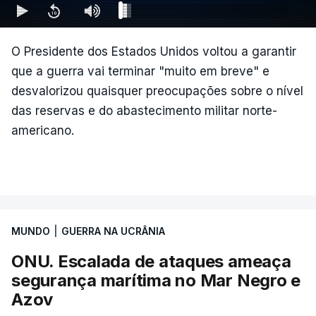
leste do rio Volga).
Mais de quatro anos após o início da ofensiva
O Presidente dos Estados Unidos voltou a garantir
russa em larga escala contra a Ucrânia, a
que a guerra vai terminar "muito em breve" e
diplomacia está estagnada e ambos os países
desvalorizou quaisquer preocupações sobre o nível
intensificam os ataques de longo alcance,
das reservas e do abastecimento militar norte-
provocando um número crescente de vítimas civis.
americano.
TÓPICOS
Crimeia Krasnodar Volgogrado
,
Wildberries
,
Petersburgo
MUNDO
|
GUERRA NA UCRÂNIA
ONU. Escalada de ataques ameaça
segurança marítima no Mar Negro e
Azov