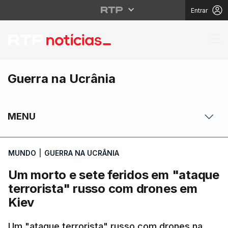
Entrar
Um morto e sete ferid
Guerra na Ucrânia
MENU
MUNDO
|
GUERRA NA UCRÂNIA
Um morto e sete feridos em "ataque
terrorista" russo com drones em
Kiev
Um "ataque terrorista" russo com drones na