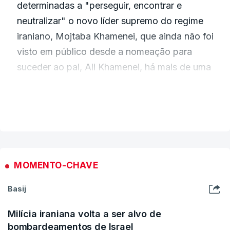
determinadas a "perseguir, encontrar e
neutralizar" o novo líder supremo do regime
iraniano, Mojtaba Khamenei, que ainda não foi
visto em público desde a nomeação para
suceder ao pai, Ali Khamenei, há mais de uma
semana;
VER MAIS
O presidente do Parlamento iraniano,
Mohammad Bagher Ghalibaf, adverte que o
Estreito de Ormuz não voltará ao "estatuto de
MOMENTO-CHAVE
antes da guerra". A afirmação é feita na rede
Basij
social X;
Milícia iraniana volta a ser alvo de
bombardeamentos de Israel