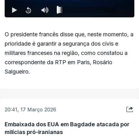
energia.
E no resto do mundo?
O presidente francês disse que, neste momento, a
prioridade é garantir a segurança dos civis e
militares franceses na região, como constatou a
Fora da Ásia, vários Governos estão também a
correspondente da RTP em Paris, Rosário
tentar proteger os consumidores do aumento
Salgueiro.
vertiginoso dos custos energéticos e minimizar o
impacto do aumento dos preços.
A China proibiu as exportações de
combustíveis refinados para antecipar uma
20:41, 17 Março 2026
possível escassez de combustível no mercado
Embaixada dos EUA em Bagdade atacada por
interno
e está também a libertar fertilizantes das
milícias pró-iranianas
suas reservas comerciais antes da cultivação da