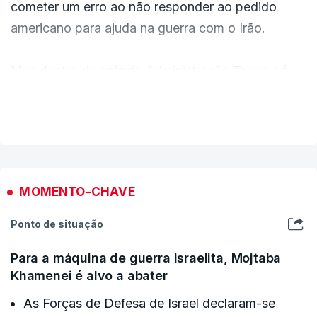
cometer um erro ao não responder ao pedido
americano para ajuda na guerra com o Irão.
Mas dentro da própria Administração Trump há
discordâncias com o conflito, tendo-se demitido o
VER MAIS
diretor do centro de contra-terrorismo.
A correspondente da RTP em Washington,
Cândida Pinto, está a acompanhar a evolução da
MOMENTO-CHAVE
situação americana.
Ponto de situação
Para a máquina de guerra israelita, Mojtaba
Khamenei é alvo a abater
As Forças de Defesa de Israel declaram-se