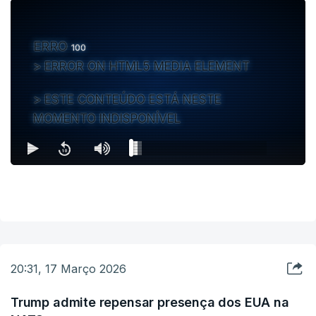
os produtos petrolíferos (ISP).
ERRO
100
Na sexta-feira, o Governo anunciou uma nova redução do
ERROR ON HTML5 MEDIA ELEMENT
imposto, numa altura em que o preço dos combustíveis
voltou a aumentar.
ESTE CONTEÚDO ESTÁ NESTE
MOMENTO INDISPONÍVEL
Desde 27 de fevereiro, véspera do início da
guerra no Irão, o preço médio do gasóleo em
Portugal já regista uma subida de quase 20 por
cento e a gasolina de dez por cento em apenas
duas semanas, mesmo com a aplicação de um
desconto no ISP.
20:31, 17 Março 2026
c/agências
Trump admite repensar presença dos EUA na