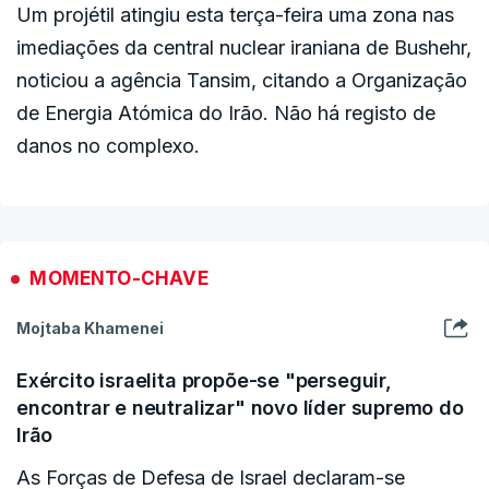
Um projétil atingiu esta terça-feira uma zona nas
imediações da central nuclear iraniana de Bushehr,
noticiou a agência Tansim, citando a Organização
Um projétil atingiu esta terça-feira uma zona
de Energia Atómica do Irão. Não há registo de
nas imediações da central nuclear iraniana de
danos no complexo.
Bushehr, noticiou a agência Tansim, citando a
Organização de Energia Atómica do Irão. Não
há registo de danos no complexo;
MOMENTO-CHAVE
As Brigadas Hezbollah, um influente grupo
Mojtaba Khamenei
armado iraquiano pró-Irão, também conhecido
como Kataib Hezbollah, denunciaram na terça-
Exército israelita propõe-se "perseguir,
encontrar e neutralizar" novo líder supremo do
feira a "presença americana" no Iraque e
Irão
exigiram a saída de todos os soldados
estrangeiros do país;
As Forças de Defesa de Israel declaram-se