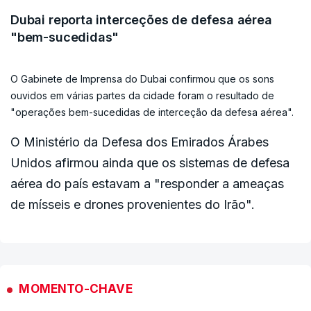
recuperação (bolsista), talvez técnica", resumiu Frédéric
Dubai reporta interceções de defesa aérea
Rozier, gestor de investimentos no banco Mirabaud.
"bem-sucedidas"
"Os operadores de mercado parecem também algo reticentes
em assumir posições demasiado audaciosas antes da
O Gabinete de Imprensa do Dubai confirmou que os sons
decisão" da Fed, sobre a sua taxa de juro de referência, que
ouvidos em várias partes da cidade foram o resultado de
vai divulgar na quarta-feira, apontaram os analistas da
"operações bem-sucedidas de interceção da defesa aérea".
Briefing.com.
O Ministério da Defesa dos Emirados Árabes
Os investidores esperam que a Fed mantenha aquela taxa no
Unidos afirmou ainda que os sistemas de defesa
intervalo atual, entre 3,50% e 3,75%.
aérea do país estavam a "responder a ameaças
Nas suas projeções, a instituição deve abordar "a questão da
de mísseis e drones provenientes do Irão".
guerra, e os riscos de uma aceleração da inflação, com a
subida dos preços do petróleo", antecipou Peter Cardillo, da
Spartan Capital Securities, em declarações à AFP.
Antes dos primeiros ataques israelo-norte-americanos ao Irão,
MOMENTO-CHAVE
os investidores esperavam uma baixa a taxa de juro em junho