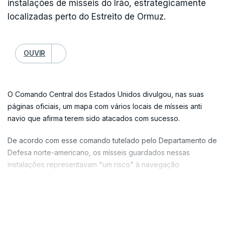
instalações de mísseis do Irão, estrategicamente
localizadas perto do Estreito de Ormuz.
OUVIR
O Comando Central dos Estados Unidos divulgou, nas suas
páginas oficiais, um mapa com vários locais de mísseis anti
navio que afirma terem sido atacados com sucesso.
De acordo com esse comando tutelado pelo Departamento de
Defesa norte-americano, os mísseis guardados nessas
instalações representavam "um risco" à navegação
internacional no estreito.
O anúncio ocorre poucas horas depois de Teerão confirmar a
VER MAIS
morte do secretário do Conselho Supremo de Segurança
Nacional, Ali Larijani, na sequência de um ataque aéreo