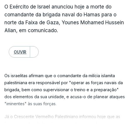
morto.
O Exército de Israel anunciou hoje a morte do
comandante da brigada naval do Hamas para o
Abu Ali al-Askari "morreu mártir", segundo um comunicado do
norte da Faixa de Gaza, Younes Mohamed Hussein
grupo, assinado pelo seu líder, Abu Hussein al-Hamidawi, em
Alian, em comunicado.
plena guerra no Médio Oriente, desencadeada em 28 de
fevereiro por uma ofensiva aérea dos Estados Unidos e Israel
contra o Irão, que respondeu com ataques contra os países
OUVIR
vizinhos da região, incluindo o Iraque.
Um responsável de segurança disse à agência France-Presse
(AFP) que Abu Ali al-Askari foi o comandante morto no sábado
Os israelitas afirmam que o comandante da milícia islamita
num ataque aéreo no bairro residencial de Arassat, em
palestiniana era responsável por "operar as forças navais da
Bagdad.
brigada, bem como supervisionar o treino e a preparação"
dos elementos da sua unidade, e acusa-o de planear ataques
Foi substituído como chefe de segurança por Abu Mujahid al-
"iminentes" às suas forças.
Assaf, de acordo com o comunicado do grupo.
Já o Crescente Vermelho Palestiniano informou hoje que as
forças armadas de Israel mataram pelo menos duas pessoas e
feriram outras 12, num ataque a um veículo em Mawasi, no sul