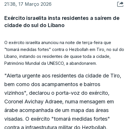
ou julho, mas agora esperam que isso possa acontecer em
21:38, 17 Março 2026
outubro, no melhor cenário.
Exército israelita insta residentes a saírem de
cidade do sul do Líbano
O exército israelita anunciou na noite de terça-feira que
"tomará medidas fortes" contra o Hezbollah em Tiro, no sul do
Líbano, instando os residentes de quase toda a cidade,
Património Mundial da UNESCO, a abandonarem.
"Alerta urgente aos residentes da cidade de Tiro,
bem como dos acampamentos e bairros
vizinhos", declarou o porta-voz do exército,
Coronel Avichay Adraee, numa mensagem em
árabe acompanhada de um mapa das áreas
visadas. O exército "tomará medidas fortes"
contra a infraestrutura militar do Hezbollah,