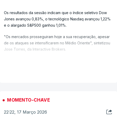
Os resultados da sessão indicam que o índice seletivo Dow
Jones avançou 0,83%, o tecnológico Nasdaq avançou 1,22%
e o alargado S&P500 ganhou 1,01%.
"Os mercados prosseguiram hoje a sua recuperação, apesar
de os ataques se intensificarem no Médio Oriente", sintetizou
Jose Torres, da Interactive Brokers.
As cotações do petróleo voltaram a terminar o dia em alta,
prosseguindo a sua subida perante as perturbações no
VER MAIS
abastecimento.
Desde o início dos ataques israelo-norte-americanos ao Irão
que a subida da cotação do petróleo provocou um recuo dos
índices bolsistas, com os investidores a mostrarem-se
MOMENTO-CHAVE
inquietos com as consequências económicas do conflito.
22:22, 17 Março 2026
Mas, "como ontem (segunda-feira), estamos na onda da