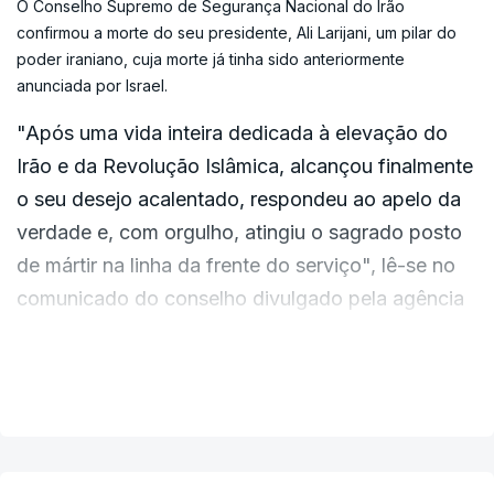
O Conselho Supremo de Segurança Nacional do Irão
prolongada no Médio Oriente.
confirmou a morte do seu presidente, Ali Larijani, um pilar do
poder iraniano, cuja morte já tinha sido anteriormente
anunciada por Israel.
O Governo do Sri Lanka anunciou também a
redução da semana de trabalho para quatro
"Após uma vida inteira dedicada à elevação do
dias, uma medida que será também
Irão e da Revolução Islâmica, alcançou finalmente
igualmente aplicada às escolas e
o seu desejo acalentado, respondeu ao apelo da
universidades.
verdade e, com orgulho, atingiu o sagrado posto
de mártir na linha da frente do serviço", lê-se no
Os condutores foram também obrigados a
comunicado do conselho divulgado pela agência
cadastrarem-se para obter um Passe Nacional de
de notícias semi-oficial iraniana Mehr.
Combustível, que limita a quantidade de
VER MAIS
combustível que as pessoas podem comprar.
O Irão diz ainda que outro dos seus funcionários,
bem como o filho de Ali Larijani e vários guarda-
A medida foi contestada por alguns cidadãos do
costas, também foram mortos "ao amanhecer".
انا لله وانا اليه راجعون