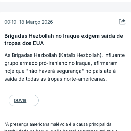
israelita, e de o presidente norte-americano, Donald Trump,
criticar vários membros da NATO por recusarem colaborar no
esforço para a reabertura do Estreito de Ormuz.
00:19, 18 Março 2026
O Estreito de Ormuz, uma das passagens marítimas mais
Brigadas Hezbollah no Iraque exigem saída de
estratégicas do mundo, está temporariamente fechado pelo
tropas dos EUA
Irão desde 15 de março devido às tensões militares em curso.
As Brigadas Hezbollah (Kataib Hezbollah), influente
grupo armado pró-iraniano no Iraque, afirmaram
hoje que "não haverá segurança" no país até à
saída de todas as tropas norte-americanas.
OUVIR
"A presença americana malévola é a causa principal da