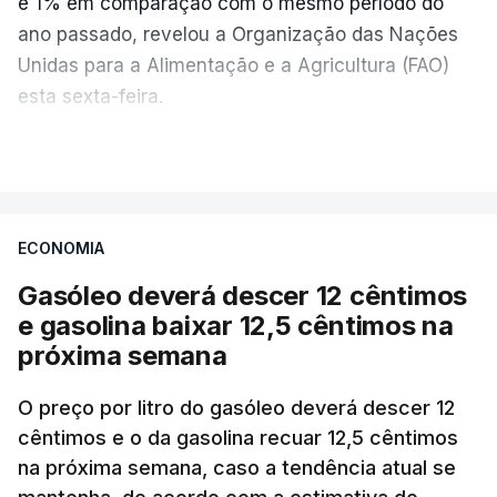
e 1% em comparação com o mesmo período do
ano passado, revelou a Organização das Nações
Unidas para a Alimentação e a Agricultura (FAO)
esta sexta-feira.
VER MAIS
Os preços globais dos alimentos atingiram o
seu nível mais elevado em três anos e meio,
ECONOMIA
com ondas de calor no Verão e conflitos na
Ucrânia e no Médio Oriente a elevar os
Gasóleo deverá descer 12 cêntimos
custos das colheitas.
e gasolina baixar 12,5 cêntimos na
próxima semana
O índice, que acompanha as variações mensais
de um cabaz de produtos alimentares
O preço por litro do gasóleo deverá descer 12
comercializados internacionalmente, subiu para
cêntimos e o da gasolina recuar 12,5 cêntimos
na próxima semana, caso a tendência atual se
131,1 pontos em julho, face aos 130,3 de junho.