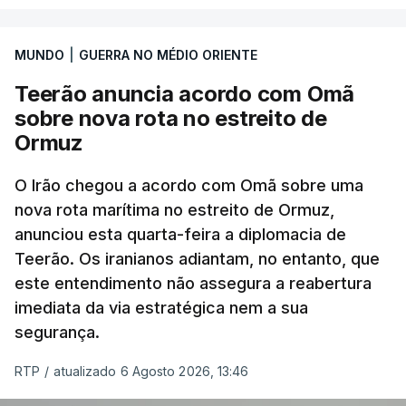
marroquinas. O contrato foi concedido à Arkel
International, uma empresa com sede no Louisiana
MUNDO
|
GUERRA NO MÉDIO ORIENTE
que já colaborou com a Administração norte-
americana em projetos no Médio Oriente,
Teerão anuncia acordo com Omã
nomeadamente no Iraque.
sobre nova rota no estreito de
Ormuz
Com uma área muito reduzida,
esta pequena base
militar deverá ficar nos 60 por cento de
O Irão chegou a acordo com Omã sobre uma
nova rota marítima no estreito de Ormuz,
território de Gaza que Israel controla e a cerca
anunciou esta quarta-feira a diplomacia de
de 1,5 quilómetros da fronteira com Israel.
Teerão. Os iranianos adiantam, no entanto, que
Permite, desta forma, uma extração rápida em
este entendimento não assegura a reabertura
caso de ataque.
imediata da via estratégica nem a sua
segurança.
Segundo um funcionário do Conselho de Paz, a
organização está na “fase final de preparação de
RTP
/
atualizado 6 Agosto 2026, 13:46
vários contratos” e que um deles “diz respeito às