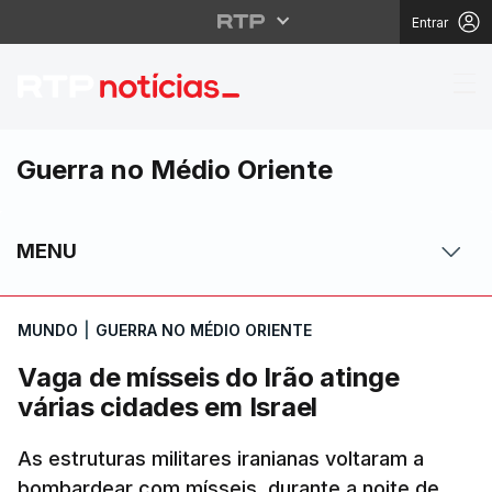
Entrar
Vaga de mísseis do Irã
Guerra no Médio Oriente
MENU
MUNDO
|
GUERRA NO MÉDIO ORIENTE
Vaga de mísseis do Irão atinge
várias cidades em Israel
As estruturas militares iranianas voltaram a
bombardear com mísseis, durante a noite de