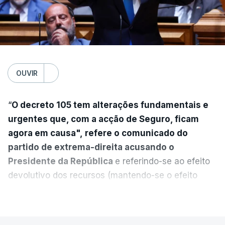
OUVIR
“
O decreto 105 tem alterações fundamentais e
urgentes que, com a acção de Seguro, ficam
agora em causa", refere o comunicado do
partido de extrema-direita acusando o
Presidente da República
e referindo-se ao efeito
devolutivo dos recursos (mantendo-se o efeito
suspensivo) e o aumento do prazo para detenção
VER MAIS
em centro de acolhimento temporário.