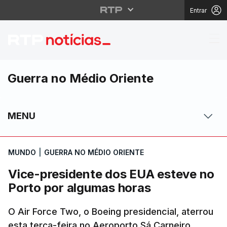
Entrar
Vice-presidente dos E
Guerra no Médio Oriente
MENU
MUNDO
|
GUERRA NO MÉDIO ORIENTE
Vice-presidente dos EUA esteve no
Porto por algumas horas
O Air Force Two, o Boeing presidencial, aterrou
esta terça-feira no Aeroporto Sá Carneiro