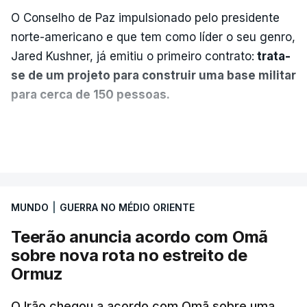
O Conselho de Paz impulsionado pelo presidente
norte-americano e que tem como líder o seu genro,
Jared Kushner, já emitiu o primeiro contrato:
trata-
se de um projeto para construir uma base militar
para cerca de 150 pessoas.
Segundo o diário britânico
The Guardian
, este
VER MAIS
posto avançado deverá abrigar tropas
marroquinas. O contrato foi concedido à Arkel
International, uma empresa com sede no Louisiana
MUNDO
|
GUERRA NO MÉDIO ORIENTE
que já colaborou com a Administração norte-
americana em projetos no Médio Oriente,
Teerão anuncia acordo com Omã
nomeadamente no Iraque.
sobre nova rota no estreito de
Ormuz
Com uma área muito reduzida,
esta pequena base
militar deverá ficar nos 60 por cento de
O Irão chegou a acordo com Omã sobre uma