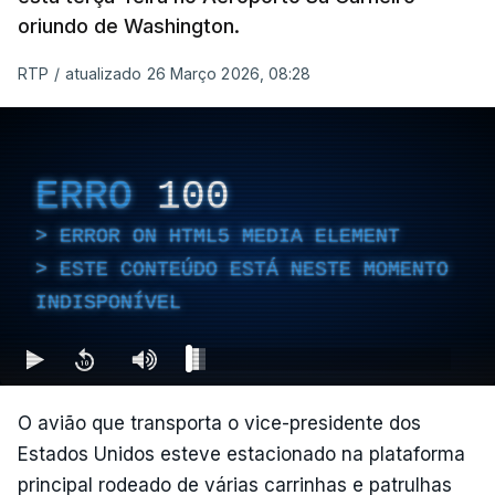
oriundo de Washington.
RTP
/
atualizado 26 Março 2026, 08:28
ERRO
100
ERROR ON HTML5 MEDIA ELEMENT
ESTE CONTEÚDO ESTÁ NESTE MOMENTO
INDISPONÍVEL
O avião que transporta o vice-presidente dos
Estados Unidos esteve estacionado na plataforma
principal rodeado de várias carrinhas e patrulhas