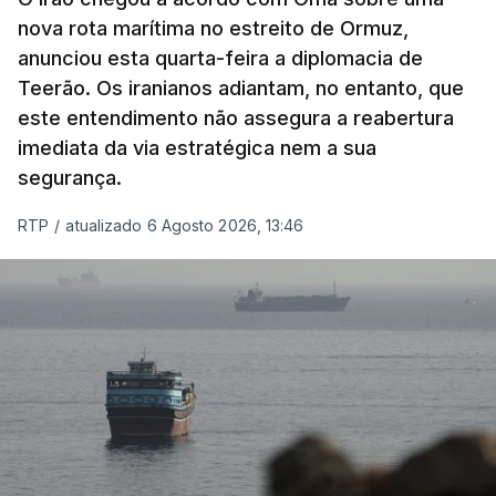
nova rota marítima no estreito de Ormuz,
território de Gaza que Israel controla e a cerca
anunciou esta quarta-feira a diplomacia de
de 1,5 quilómetros da fronteira com Israel.
Teerão. Os iranianos adiantam, no entanto, que
Permite, desta forma, uma extração rápida em
este entendimento não assegura a reabertura
caso de ataque.
imediata da via estratégica nem a sua
segurança.
Segundo um funcionário do Conselho de Paz, a
organização está na “fase final de preparação de
RTP
/
atualizado 6 Agosto 2026, 13:46
vários contratos” e que um deles “diz respeito às
instalações de apoio à Força Internacional de
Estabilização”.
“Este contrato será um dos muitos essenciais para
o futuro de Gaza”, acrescenta este funcionário.
Inicialmente, os
planos para esta base militar
para
uma futura Força Internacional de Estabilização