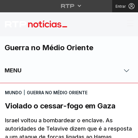
Entrar
Violado o cessar-fog
Guerra no Médio Oriente
MENU
MUNDO
|
GUERRA NO MÉDIO ORIENTE
Violado o cessar-fogo em Gaza
Israel voltou a bombardear o enclave. As
autoridades de Telavive dizem que é a resposta
a um ataque de forças ligadas ao Hamas.