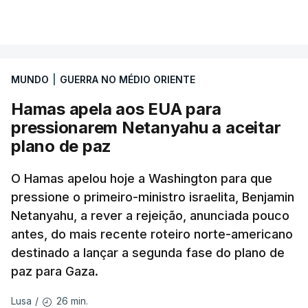
Gabinete de Segurança de quinta-feira.
VER MAIS
A ideia de uma trégua tem a ver com a
necessidade de travar os ataques com vista à
aplicação do plano de desarmamento do Hamas.
MUNDO
|
GUERRA NO MÉDIO ORIENTE
Hamas apela aos EUA para
Além disso, o correspondente do canal de
pressionarem Netanyahu a aceitar
televisão israelita i24News, que também teve
plano de paz
acesso às deliberações do Gabinete, recordou na
sexta-feira que, após a reunião, ficou por decidir a
O Hamas apelou hoje a Washington para que
autorização formal de Israel para a entrada em
pressione o primeiro-ministro israelita, Benjamin
Gaza da Força Internacional de Estabilização, um
Netanyahu, a rever a rejeição, anunciada pouco
contingente multinacional proposto no âmbito do
antes, do mais recente roteiro norte-americano
Conselho da Paz promovido por Trump.
destinado a lançar a segunda fase do plano de
paz para Gaza.
Meios de comunicação social israelitas
informaram, após a reunião do Gabinete de
26 min.
Lusa
/