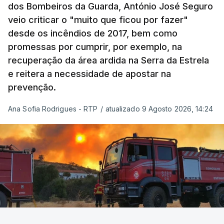
De acordo com a informação oficial, que não indica
dos Bombeiros da Guarda, António José Seguro
onde ou quando decorreu a reunião, Khamenei e
veio criticar o "muito que ficou por fazer"
Pezeshkian discutiram ainda formas de garantir
desde os incêndios de 2017, bem como
recursos e gerir as despesas "em riais, divisas e
promessas por cumprir, por exemplo, na
energia", bem como sobre a cooperação
recuperação da área ardida na Serra da Estrela
económica com parceiros estrangeiros.
e reitera a necessidade de apostar na
prevenção.
Para os Estados Unidos seguiu ainda um recado:
Ana Sofia Rodrigues - RTP
/
atualizado 9 Agosto 2026, 14:24
"corrijam o comportamento". Teerão deixou ainda
novas exigências para reabrir o Estreito de Ormuz,
incluindo o fim do bloqueio naval, suspensão das
sanções e fim das operações militares contra o
país e aliados regionais.
No total são seis as exigências desta lista com
destinatário em Washington: o fim das ameaças ao