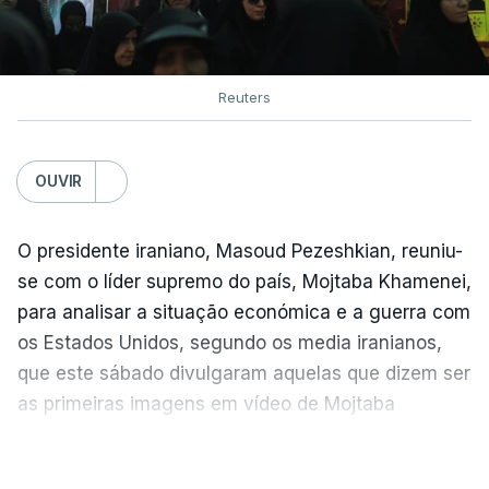
Reuters
OUVIR
O presidente iraniano, Masoud Pezeshkian, reuniu-
se com o líder supremo do país, Mojtaba Khamenei,
para analisar a situação económica e a guerra com
os Estados Unidos, segundo os media iranianos,
que este sábado divulgaram aquelas que dizem ser
as primeiras imagens em vídeo de Mojtaba
Khamenei desde o início da guerra.
VER MAIS
O vídeo de 12 segundos, sem aúdio, data ou local