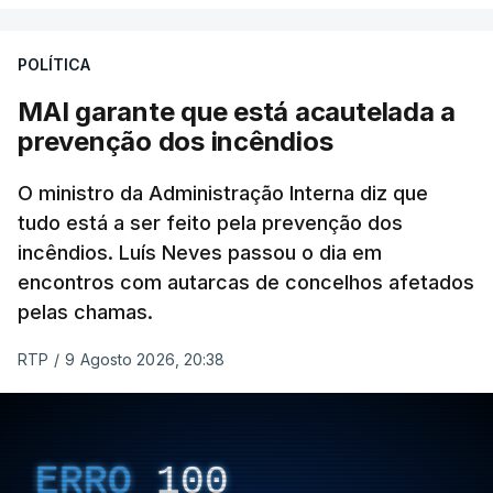
de gravação, foi colocado pela agência de notícias
Mehr na rede social Telegram, como aquilo que
POLÍTICA
pode ser considerada uma resposta à imprensa
MAI garante que está acautelada a
israelita, que nos últimos tempos vem dando conta
prevenção dos incêndios
de que o líder supremo iraniano estará em estado
crítico na sequência do bombardeamento que no
O ministro da Administração Interna diz que
último dia de fevereiro passado matou o pai, o
tudo está a ser feito pela prevenção dos
ayatollah Ali Khamenei, e outros membros da
incêndios. Luís Neves passou o dia em
família.
encontros com autarcas de concelhos afetados
pelas chamas.
As imagens mostram Mojtaba Khamenei no que
será uma aula religiosa, mas sem qualquer
RTP
/
9 Agosto 2026, 20:38
indicação adicional.
ERRO
100