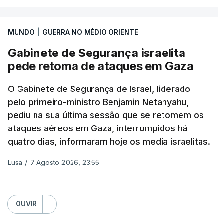
A ideia de uma trégua tem a ver com a
necessidade de travar os ataques com vista à
aplicação do plano de desarmamento do Hamas.
MUNDO
|
GUERRA NO MÉDIO ORIENTE
Gabinete de Segurança israelita
Além disso, o correspondente do canal de
pede retoma de ataques em Gaza
televisão israelita i24News, que também teve
acesso às deliberações do Gabinete, recordou na
O Gabinete de Segurança de Israel, liderado
sexta-feira que, após a reunião, ficou por decidir a
pelo primeiro-ministro Benjamin Netanyahu,
autorização formal de Israel para a entrada em
pediu na sua última sessão que se retomem os
Gaza da Força Internacional de Estabilização, um
ataques aéreos em Gaza, interrompidos há
contingente multinacional proposto no âmbito do
quatro dias, informaram hoje os media israelitas.
Conselho da Paz promovido por Trump.
Lusa
/
7 Agosto 2026, 23:55
Meios de comunicação social israelitas
informaram, após a reunião do Gabinete de
Segurança do país, que o órgão presidido por
OUVIR
Netanyahu exigiu durante a sessão de quinta-feira