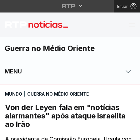
Entrar
Von der Leyen fala em 
Guerra no Médio Oriente
MENU
MUNDO
|
GUERRA NO MÉDIO ORIENTE
Von der Leyen fala em "notícias
alarmantes" após ataque israelita
ao Irão
A presidente da Comissão Europeia, Ursula von