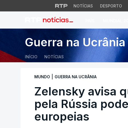
NOTÍCIAS
DESPORTO
PAÍS
MUNDIAL 2
Zelensky avisa que
Guerra na Ucrânia
INÍCIO
NOTÍCIAS
|
MUNDO
GUERRA NA UCRÂNIA
Zelensky avisa q
pela Rússia pode 
europeias