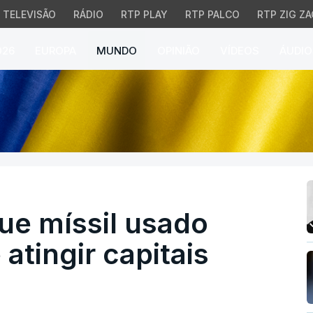
TELEVISÃO
RÁDIO
RTP PLAY
RTP PALCO
RTP ZIG ZA
026
EUROPA
MUNDO
OPINIÃO
VÍDEOS
ÁUDIO
 míssil usado pela Rússi
ue míssil usado
atingir capitais