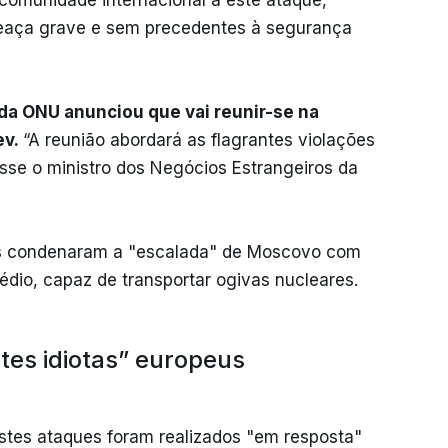
comunidade internacional a este ataque,
aça grave e sem precedentes à segurança
da ONU anunciou que vai reunir-se na
ev.
“A reunião abordará as flagrantes violações
isse o ministro dos Negócios Estrangeiros da
res condenaram a "escalada" de Moscovo com
médio, capaz de transportar ogivas nucleares.
es idiotas” europeus
estes ataques foram realizados "em resposta"