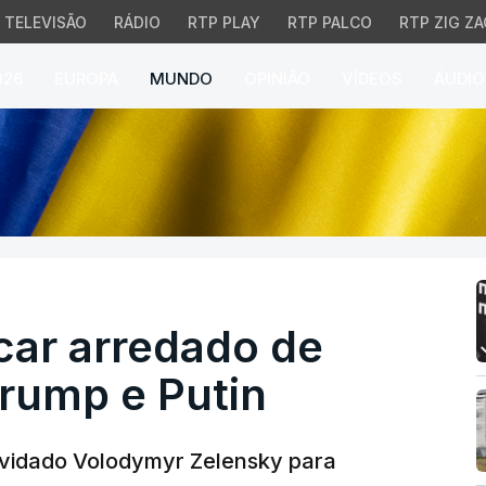
TELEVISÃO
RÁDIO
RTP PLAY
RTP PALCO
RTP ZIG ZA
026
EUROPA
MUNDO
OPINIÃO
VÍDEOS
ÁUDIO
r arredado de encontro
car arredado de
rump e Putin
nvidado Volodymyr Zelensky para