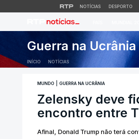
NOTÍCIAS
DESPORTO
PAÍS
MUNDIAL 2
Zelensky deve fica
Guerra na Ucrânia
INÍCIO
NOTÍCIAS
|
MUNDO
GUERRA NA UCRÂNIA
Zelensky deve fi
encontro entre T
Afinal, Donald Trump não terá co