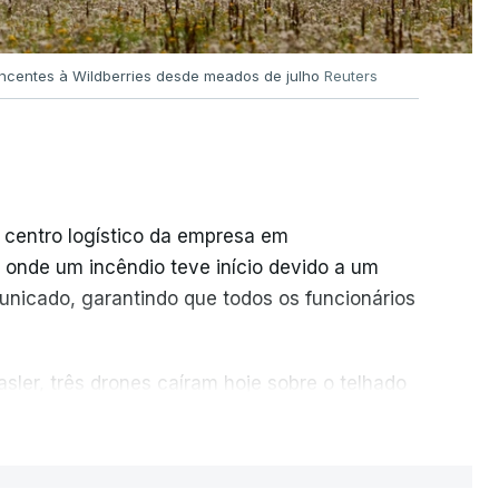
encentes à Wildberries desde meados de julho
Reuters
 centro logístico da empresa em
 onde um incêndio teve início devido a um
unicado, garantindo que todos os funcionários
sler, três drones caíram hoje sobre o telhado
ER MAIS
u cerca de 20 instalações pertencentes à