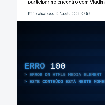
participar no encontro com Vladimi
RTP
/
atualizado 12 Agosto 2025, 07:52
ERRO
100
ERROR ON HTML5 MEDIA ELEMENT
ESTE CONTEÚDO ESTÁ NESTE MOME