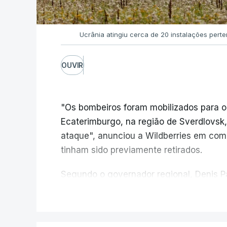
Ucrânia atingiu cerca de 20 instalações pert
OUVIR
"Os bombeiros foram mobilizados para o
Ecaterimburgo, na região de Sverdlovsk,
ataque", anunciou a Wildberries em com
tinham sido previamente retirados.
Segundo o governador regional, Denis Pa
do centro logístico, sem deixar vítimas.
V
Desde meados de julho, a Ucrânia atingi