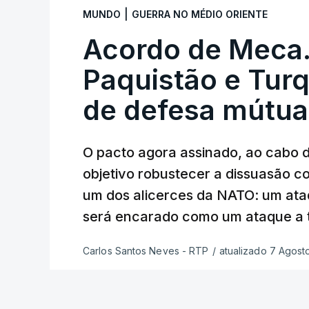
Wildberries --- uma plataforma de comér
|
MUNDO
GUERRA NO MÉDIO ORIENTE
chamada de "Amazon russa" --- espalhad
anexada.
Acordo de Meca. 
Paquistão e Tur
Os primeiros ataques, ocorridos na noite 
quase 90 feridos em instalações nas re
de defesa mútua
Desde então, ataques de drones ucrania
Petersburgo (noroeste), Simferopol (na C
O pacto agora assinado, ao cabo 
também Samara (na margem leste do rio
objetivo robustecer a dissuasão c
um dos alicerces da NATO: um ataq
Mais de quatro anos após o início da ofe
a diplomacia está estagnada e ambos os
será encarado como um ataque a 
alcance, provocando um número crescent
Carlos Santos Neves - RTP
/
atualizado 7 Agost
TÓPICOS
Crimeia Krasnodar Volgogrado
,
Wildberri
Petersburgo