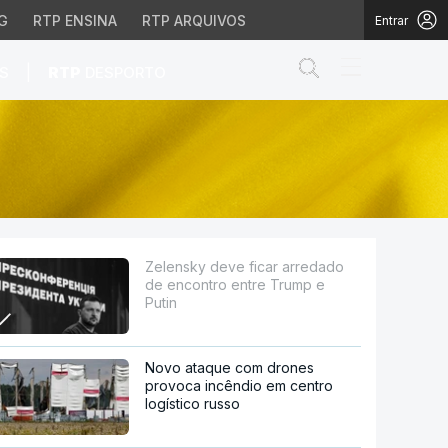
G
RTP ENSINA
RTP ARQUIVOS
Entrar
Abrir campo de
|
S
RTP
DESPORTO
 entre Trump e Putin
Zelensky deve ficar arredado
de encontro entre Trump e
Putin
Novo ataque com drones
provoca incêndio em centro
logístico russo