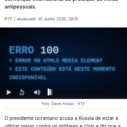
antipessoais.
RTP
/
atualizado 30 Junho 2025, 09:15
ERRO
100
ERROR ON HTML5 MEDIA ELEMENT
ESTE CONTEÚDO ESTÁ NESTE MOMENTO
INDISPONÍVEL
Foto: David Araújo - RTP
O presidente ucraniano acusa a Rússia de estar a
utilizar minas contra os militares e civis e diz que a