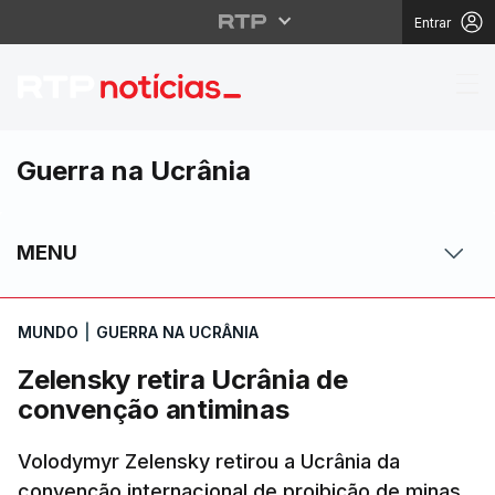
Entrar
Zelensky retira Ucrân
Guerra na Ucrânia
MENU
MUNDO
|
GUERRA NA UCRÂNIA
Zelensky retira Ucrânia de
convenção antiminas
Volodymyr Zelensky retirou a Ucrânia da
convenção internacional de proibição de minas