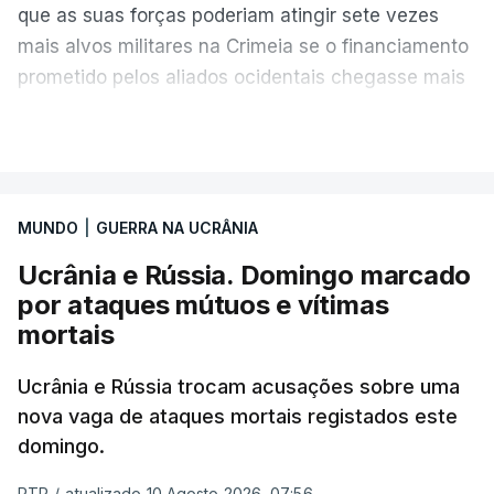
que as suas forças poderiam atingir sete vezes
mais alvos militares na Crimeia se o financiamento
prometido pelos aliados ocidentais chegasse mais
rapidamente.
VER MAIS
"A Crimeia insere-se nos pilares conceptuais
essenciais para pôr fim à guerra", declarou.
MUNDO
|
GUERRA NA UCRÂNIA
Apesar dessa limitação, a campanha de verão já
Ucrânia e Rússia. Domingo marcado
provocou danos significativos, atingindo pontes
por ataques mútuos e vítimas
ferroviárias, depósitos de combustível e
mortais
infraestruturas elétricas para cortar linhas de
abastecimento e cegar as defesas aéreas russas à
Ucrânia e Rússia trocam acusações sobre uma
medida que os drones avançam.
nova vaga de ataques mortais registados este
domingo.
Segundo Brovdi, as suas forças dispõem apenas
de 14% da capacidade necessária para executar a
RTP
/
atualizado 10 Agosto 2026, 07:56