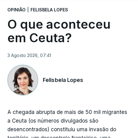
Judiciária, e a solução encontrada para um
OPINIÃO
|
FELISBELA LOPES
atrelado arrestado pela PJ durante uma operação
O que aconteceu
quando ainda estava nesse cargo.
em Ceuta?
3 Agosto 2026, 07:41
ERRO
100
ERROR ON HTML5 MEDIA ELEMENT
Felisbela Lopes
ESTE CONTEÚDO ESTÁ NESTE
MOMENTO INDISPONÍVEL
A chegada abrupta de mais de 50 mil migrantes
a Ceuta (os números divulgados são
desencontrados) constituiu uma invasão do