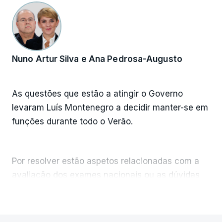
Nuno Artur Silva e Ana Pedrosa-Augusto
As questões que estão a atingir o Governo
levaram Luís Montenegro a decidir manter-se em
funções durante todo o Verão.
Por resolver estão aspetos relacionadas com a
avaliação dos exames nacionais ou as dúvidas
que rodeiam a construção da casa no Alentejo
VER MAIS
do novo ministro da Administração Interna, Luís
Neves, antes diretor nacional da Polícia