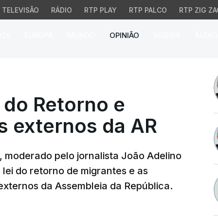
TELEVISÃO
RÁDIO
RTP PLAY
RTP PALCO
RTP ZIG ZA
026
EUROPA
MUNDO
OPINIÃO
VÍDEOS
ÁUDIO
o Retorno e eleição de
 do Retorno e
s externos da AR
, moderado pelo jornalista João Adelino
lei do retorno de migrantes e as
 externos da Assembleia da República.