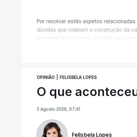
Por resolver estão aspetos relacionada
dúvidas que rodeiam a construção da ca
Administração Interna, Luís Neves, antes 
solução encontrada para um atrelado ar
V
ainda estava nesse cargo.
|
OPINIÃO
FELISBELA LOPES
O que acontece
3 Agosto 2026, 07:41
ERRO
100
ERROR ON HTML5 MEDIA ELEMEN
Felisbela Lopes