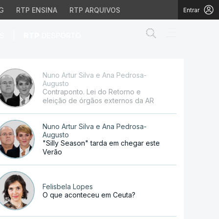
G
RTP ENSINA
RTP ARQUIVOS
Entrar
Abrir campo de
|
S
RTP
DESPORTO
 órgãos externos da AR
Nuno Artur Silva e Ana Pedrosa-
Augusto
Contraponto. Lei do Retorno e
eleição de órgãos externos da AR
Nuno Artur Silva e Ana Pedrosa-
Augusto
"Silly Season" tarda em chegar este
Verão
Felisbela Lopes
O que aconteceu em Ceuta?