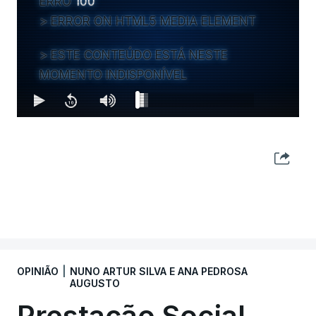
ERRO
100
ERROR ON HTML5 MEDIA ELEMENT
ESTE CONTEÚDO ESTÁ NESTE
MOMENTO INDISPONÍVEL
MAIS ARTIGOS DE OPINIÃO
OPINIÃO
|
NUNO ARTUR SILVA E ANA PEDROSA
AUGUSTO
Prestação Social