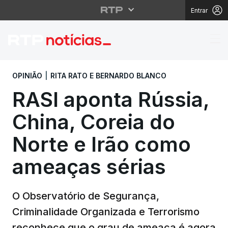
Entrar
RASI aponta Rússia, C
OPINIÃO
|
RITA RATO E BERNARDO BLANCO
RASI aponta Rússia,
China, Coreia do
Norte e Irão como
ameaças sérias
O Observatório de Segurança,
Criminalidade Organizada e Terrorismo
reconhece que o grau de ameaça é agora