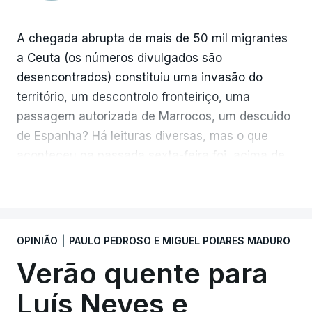
A chegada abrupta de mais de 50 mil migrantes
a Ceuta (os números divulgados são
desencontrados) constituiu uma invasão do
território, um descontrolo fronteiriço, uma
MAIS ARTIGOS DE OPINIÃO
passagem autorizada de Marrocos, um descuido
de Espanha? Há leituras diversas, mas o que
aconteceu na passada sexta-feira foi, acima de
tudo, um drama humanitário. Bem documentado
VER MAIS
pelos média.
A imagem é paralisante. O plano que, nas
OPINIÃO
|
PAULO PEDROSO E MIGUEL POIARES MADURO
diversas peças televisivas, mostrava dezenas de
Verão quente para
chinelos de borracha à deriva no mar dava a ver
dolorosos vestígios de pessoas que se lançaram
Luís Neves e
à água na esperança de uma vida diferente.