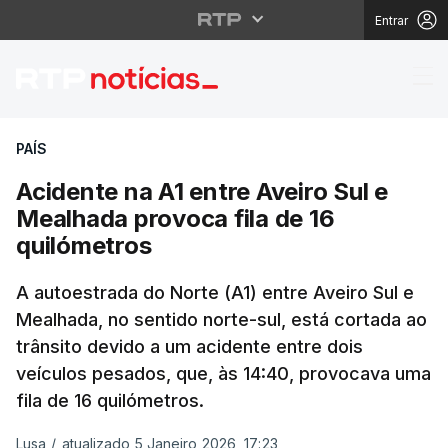
Entrar
Acidente na A1 entre A
PAÍS
Acidente na A1 entre Aveiro Sul e
Mealhada provoca fila de 16
quilómetros
A autoestrada do Norte (A1) entre Aveiro Sul e
Mealhada, no sentido norte-sul, está cortada ao
trânsito devido a um acidente entre dois
veículos pesados, que, às 14:40, provocava uma
fila de 16 quilómetros.
Lusa
/
atualizado 5 Janeiro 2026, 17:23