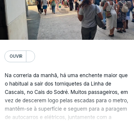
OUVIR
Na correria da manhã, há uma enchente maior que
o habitual a sair dos torniquetes da Linha de
Cascais, no Cais do Sodré. Muitos passageiros, em
vez de descerem logo pelas escadas para o metro,
mantêm-se à superfície e seguem para a paragem
de autocarros e elétricos, juntamente com a
enchente que vem dos barcos da margem sul do
Temperatura global do ar na
VER MAIS
Tejo.