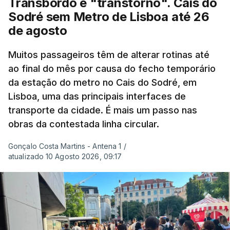
Transbordo e "transtorno". Cais do
Embora estas tenham sido menos intensas do que
Sodré sem Metro de Lisboa até 26
as ondas de calor de junho, a sequência geral de
de agosto
ondas de calor desde maio permanece excecional
para a região.
Muitos passageiros têm de alterar rotinas até
ao final do mês por causa do fecho temporário
da estação do metro no Cais do Sodré, em
São os dados do mais recente relatório do
Lisboa, uma das principais interfaces de
Copernicus, o sistema de Observação da Terra
transporte da cidade. É mais um passo nas
do programa espacial da União Europeia.
obras da contestada linha circular.
Samantha Burgess, Líder Estratégica para o Clima
Gonçalo Costa Martins - Antena 1
/
no Centro Europeu de Previsões Meteorológicas de
atualizado 10 Agosto 2026, 09:17
Médio Prazo, reforça que "julho de 2026 foi o
terceiro mês consecutivo de calor excecional na
Europa Ocidental, elevando a temperatura
combinada de junho e julho a um novo recorde
para a região”.