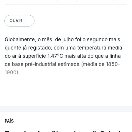
OUVIR
Globalmente, o mês de julho foi o segundo mais
quente já registado, com uma temperatura média
do ar à superfície 1,47°C mais alta do que a linha
de base pré-industrial estimada (média de 1850-
1900).
A Europa Ocidental vivenciou o período de
VER MAIS
junho-julho mais quente já registado
,
e julho
apresentou a terceira e a quarta ondas de calor
desde maio, marcando uma sequência
PAÍS
excecional de calor extremo neste verão.