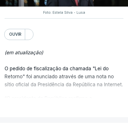
Foto: Estela Silva - Lusa
OUVIR
(em atualização)
O pedido de fiscalização da chamada "Lei do
Retorno" foi anunciado através de uma nota no
sítio oficial da Presidência da República na Internet.
“O presidente da República reafirma
a
necessidade de se combater a imigração ilegal
,
VER MAIS
de se controlar eficazmente a imigração legal e de
se garantir a defesa das nossas fronteiras, num