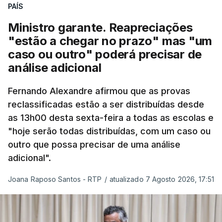
quadro de cooperação entre os Estados europeus
PAÍS
parte do Espaço Schengen”, começa por indicar a
Ministro garante. Reapreciações
nota.
"estão a chegar no prazo" mas "um
caso ou outro" poderá precisar de
“Por outro lado, o presidente da República reitera
análise adicional
que a segurança das nossas fronteiras não é
incompatível com a dignidade humana. Atente-se
Fernando Alexandre afirmou que as provas
que as mulheres, homens e crianças que pedem
reclassificadas estão a ser distribuídas desde
asilo e refúgio no nosso país fogem de guerras, de
as 13h00 desta sexta-feira a todas as escolas e
conflitos armados, de perseguições políticas, entre
"hoje serão todas distribuídas, com um caso ou
outras razões humanitárias”, acrescenta.
outro que possa precisar de uma análise
adicional".
António José Seguro considera que
este decreto
Joana Raposo Santos - RTP
/
atualizado 7 Agosto 2026, 17:51
levanta “fundadas dúvidas quanto a saber se é
acautelado o interesse superior da criança”,
nomeadamente ao possibilitar a “separação