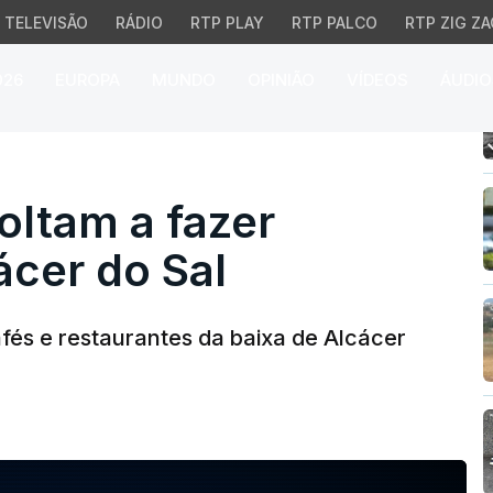
TELEVISÃO
RÁDIO
RTP PLAY
RTP PALCO
RTP ZIG ZA
026
EUROPA
MUNDO
OPINIÃO
VÍDEOS
ÁUDIO
am a fazer estragos em
oltam a fazer
ácer do Sal
afés e restaurantes da baixa de Alcácer