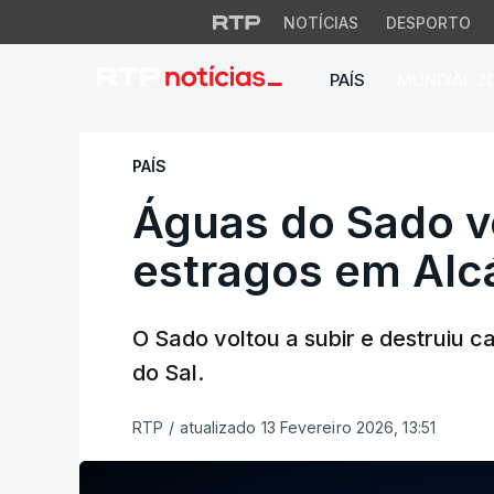
NOTÍCIAS
DESPORTO
PAÍS
MUNDIAL 2
Águas do Sado volt
PAÍS
Águas do Sado v
estragos em Alc
O Sado voltou a subir e destruiu c
do Sal.
RTP
/
atualizado 13 Fevereiro 2026, 13:51