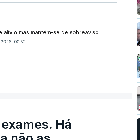
e alívio mas mantém-se de sobreaviso
o 2026, 00:52
 exames. Há
a não as