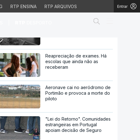
G
RTP ENSINA
RTP ARQUIVOS
Entrar
Abrir campo de
|
S
RTP
DESPORTO
Águas do Sado voltam a fazer
estragos em Alcácer do Sal
 Alcácer do Sal
Reapreciação de exames. Há
escolas que ainda não as
receberam
Aeronave cai no aeródromo de
Portimão e provoca a morte do
piloto
"Lei do Retorno". Comunidades
estrangeiras em Portugal
apoiam decisão de Seguro