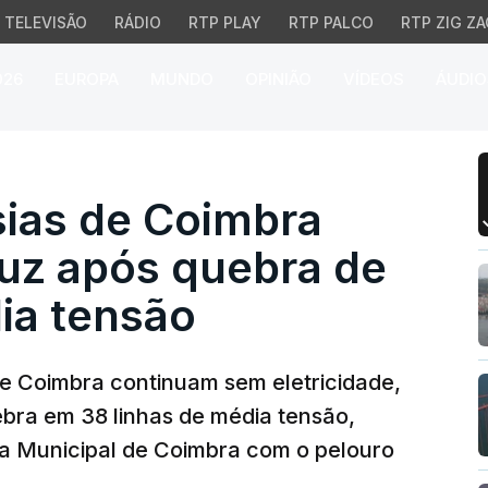
TELEVISÃO
RÁDIO
RTP PLAY
RTP PALCO
RTP ZIG ZA
026
EUROPA
MUNDO
OPINIÃO
VÍDEOS
ÁUDIO
s de Coimbra continuam
ias de Coimbra
uz após quebra de
ia tensão
e Coimbra continuam sem eletricidade,
ebra em 38 linhas de média tensão,
a Municipal de Coimbra com o pelouro