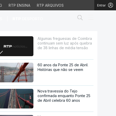
G
RTP ENSINA
RTP ARQUIVOS
Entrar
Abrir campo de
|
S
RTP
DESPORTO
 sem luz após quebra d
Algumas freguesias de Coimbra
continuam sem luz após quebra
de 38 linhas de média tensão
60 anos da Ponte 25 de Abril.
Histórias que não se veem
Nova travessia do Tejo
confirmada enquanto Ponte 25
de Abril celebra 60 anos