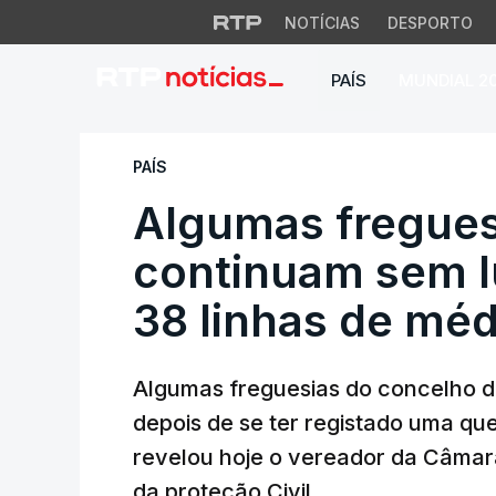
NOTÍCIAS
DESPORTO
PAÍS
MUNDIAL 2
Algumas freguesia
PAÍS
Algumas fregues
continuam sem l
38 linhas de méd
Algumas freguesias do concelho d
depois de se ter registado uma qu
revelou hoje o vereador da Câmar
da proteção Civil.