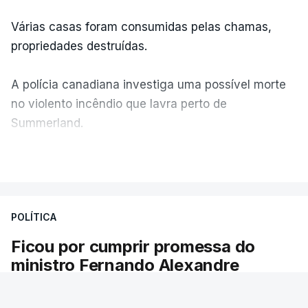
Várias casas foram consumidas pelas chamas,
propriedades destruídas.
A polícia canadiana investiga uma possível morte
no violento incêndio que lavra perto de
Summerland.
VER MAIS
Éum cenário de terror, descreve o primeiro-ministro
da Columbia Britânica, David Iby.
POLÍTICA
Ficou por cumprir promessa do
ERRO
100
ministro Fernando Alexandre
ERROR ON HTML5 MEDIA ELEMENT
Há escolas sem pautas afixadas e alunos à
ESTE CONTEÚDO ESTÁ NESTE