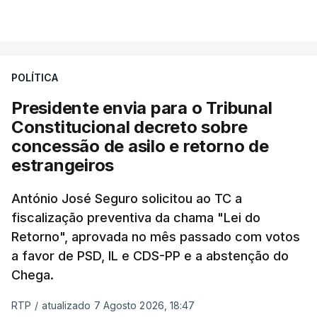
essa reforma específica".
VER MAIS
António José Seguro entende que a reforma reúne
treze apoios sociais "num só" e pretende "tornar o
POLÍTICA
sistema mais simples, mais justo e transparente".
Presidente envia para o Tribunal
"Sempre que seja possível reduzir burocracias,
Constitucional decreto sobre
eliminar sobreposições e garantir que os apoios
concessão de asilo e retorno de
chegam a quem mais necessita, estaremos a dar
estrangeiros
um passo na direção certa", argumenta o
António José Seguro solicitou ao TC a
Presidente da República.
fiscalização preventiva da chama "Lei do
Retorno", aprovada no mês passado com votos
Assegurar que "ninguém é
a favor de PSD, IL e CDS-PP e a abstenção do
prejudicado"
Chega.
RTP
/
atualizado 7 Agosto 2026, 18:47