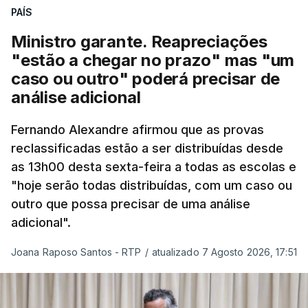
quadro de cooperação entre os Estados europeus
PAÍS
parte do Espaço Schengen”, começa por indicar a
Ministro garante. Reapreciações
nota.
"estão a chegar no prazo" mas "um
caso ou outro" poderá precisar de
“Por outro lado, o presidente da República reitera
análise adicional
que a segurança das nossas fronteiras não é
incompatível com a dignidade humana. Atente-se
Fernando Alexandre afirmou que as provas
que as mulheres, homens e crianças que pedem
reclassificadas estão a ser distribuídas desde
asilo e refúgio no nosso país fogem de guerras, de
as 13h00 desta sexta-feira a todas as escolas e
conflitos armados, de perseguições políticas, entre
"hoje serão todas distribuídas, com um caso ou
outras razões humanitárias”, acrescenta.
outro que possa precisar de uma análise
adicional".
António José Seguro considera que
este decreto
Joana Raposo Santos - RTP
/
atualizado 7 Agosto 2026, 17:51
levanta “fundadas dúvidas quanto a saber se é
acautelado o interesse superior da criança”,
nomeadamente ao possibilitar a “separação