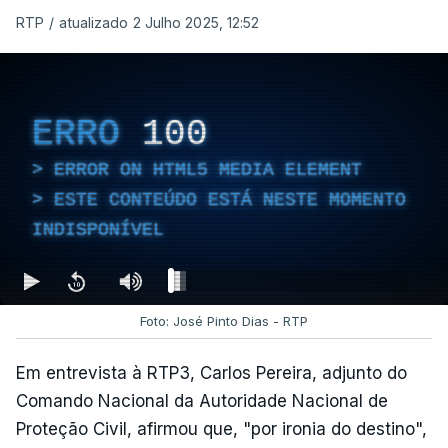
RTP
/
atualizado 2 Julho 2025, 12:52
ERRO
100
ERROR ON HTML5 MEDIA ELEMENT
ESTE CONTEÚDO ESTÁ NESTE MOMENTO
INDISPONÍVEL
Foto: José Pinto Dias - RTP
Em entrevista à RTP3, Carlos Pereira, adjunto do
Comando Nacional da Autoridade Nacional de
Proteção Civil, afirmou que, "por ironia do destino",