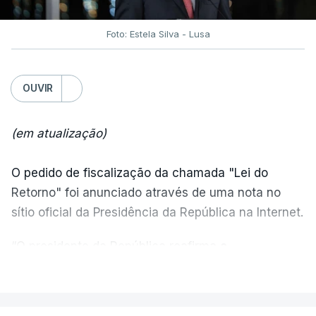
Foto: Estela Silva - Lusa
OUVIR
(em atualização)
O pedido de fiscalização da chamada "Lei do
Retorno" foi anunciado através de uma nota no
sítio oficial da Presidência da República na Internet.
“O presidente da República reafirma
a
necessidade de se combater a imigração ilegal
,
VER MAIS
de se controlar eficazmente a imigração legal e de
se garantir a defesa das nossas fronteiras, num