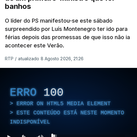
banhos
O líder do PS manifestou-se este sábado
surpreendido por Luís Montenegro ter ido para
férias depois das promessas de que isso não ia
acontecer este Verão.
RTP
/
atualizado 8 Agosto 2026, 21:26
ERRO
100
ERROR ON HTML5 MEDIA ELEMENT
ESTE CONTEÚDO ESTÁ NESTE MOMENTO
INDISPONÍVEL