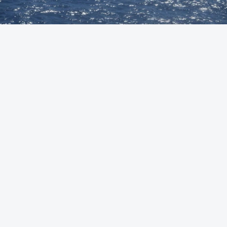
Foto: Autoridade Marítima Nacional
OUVIR
A Polícia Judiciária (PJ) apreendeu 421 quilos de
cocaína ao largo de Sines. O conjunto de fardos de
droga tinham acabado de ser lançados ao mar de
uma lancha rápida durante a perseguição.