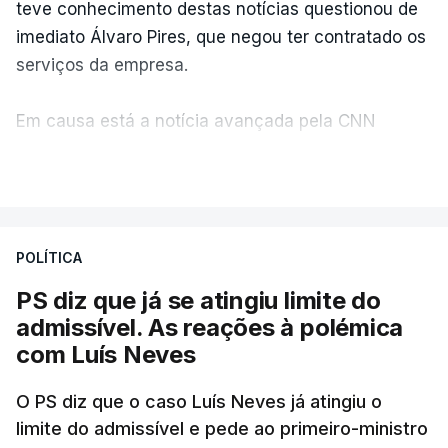
teve conhecimento destas notícias questionou de
imediato Álvaro Pires, que negou ter contratado os
serviços da empresa.
Em causa está a notícia avançada pela CNN
Portugal de que o diretor financeiro também tinha
VER MAIS
recorrido à Construbarcelos, tal como Luís Neves.
A Judiciária adianta ainda que não ordenou a
POLÍTICA
abertura de qualquer processo disciplinar, por não
ter qualquer elemento que indicie a realização
PS diz que já se atingiu limite do
dessas obras.
admissível. As reações à polémica
com Luís Neves
ARTIGOS RELACIONADOS
O PS diz que o caso Luís Neves já atingiu o
limite do admissível e pede ao primeiro-ministro