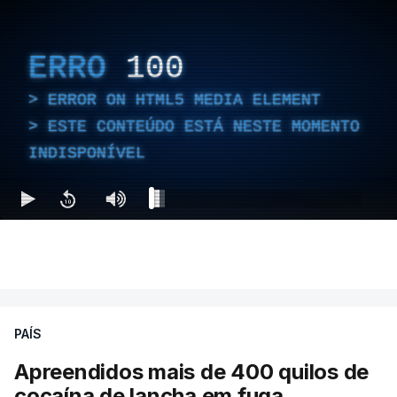
ERRO
100
ERROR ON HTML5 MEDIA ELEMENT
ESTE CONTEÚDO ESTÁ NESTE MOMENTO
INDISPONÍVEL
PAÍS
Apreendidos mais de 400 quilos de
cocaína de lancha em fuga