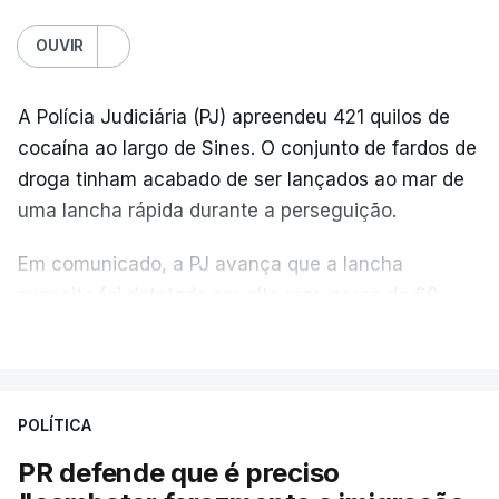
OUVIR
A Polícia Judiciária (PJ) apreendeu 421 quilos de
cocaína ao largo de Sines. O conjunto de fardos de
droga tinham acabado de ser lançados ao mar de
uma lancha rápida durante a perseguição.
Em comunicado, a PJ avança que a lancha
suspeita foi detetada em alto mar, cerca de 60
milhas náuticas ao largo de Sines.
VER MAIS
A apreensão aconteceu na tarde desta sexta-feira,
desencadeando uma ação de prevenção
POLÍTICA
desencadeada pela Polícia Judiciária, em
PR defende que é preciso
articulação com a Marinha, a Autoridade Marítima