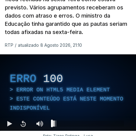
previsto. Vários agrupamentos receberam os
dados com atraso e erros. O ministro da
Educação tinha garantido que as pautas seriam
todas afixadas na sexta-feira.
RTP
/
atualizado 8 Agosto 2026, 21:10
ERRO
100
ERROR ON HTML5 MEDIA ELEMENT
ESTE CONTEÚDO ESTÁ NESTE MOMENTO
INDISPONÍVEL
Foto: Tiago Petinga - Lusa