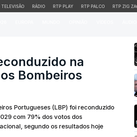
TELEVISÃO
RÁDIO
RTP PLAY
RTP PALCO
RTP ZIG ZA
026
EUROPA
MUNDO
OPINIÃO
VÍDEOS
ÁUDIO
onduzido na direção da
econduzido na
 dos Bombeiros
iros Portugueses (LBP) foi reconduzido
-2029 com 79% dos votos dos
acional, segundo os resultados hoje