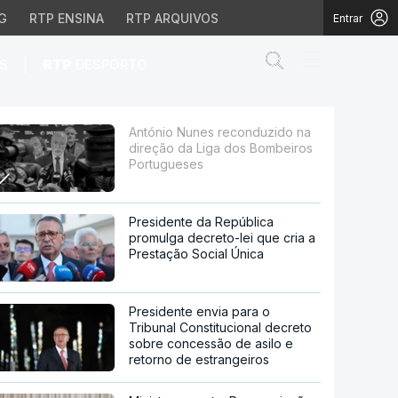
G
RTP ENSINA
RTP ARQUIVOS
Entrar
Abrir campo de
|
S
RTP
DESPORTO
 Liga dos Bombeiros Po
António Nunes reconduzido na
direção da Liga dos Bombeiros
Portugueses
Presidente da República
promulga decreto-lei que cria a
Prestação Social Única
Presidente envia para o
Tribunal Constitucional decreto
sobre concessão de asilo e
retorno de estrangeiros