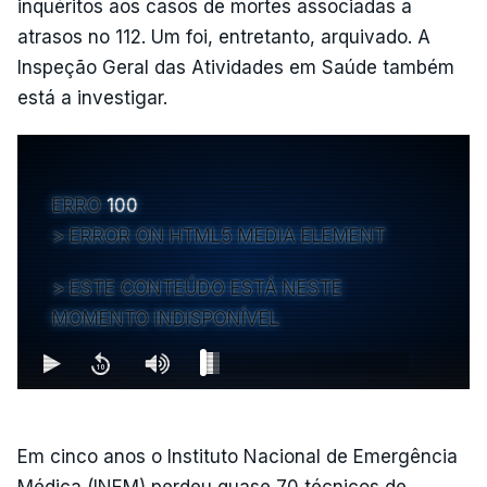
inquéritos aos casos de mortes associadas a
atrasos no 112. Um foi, entretanto, arquivado. A
Inspeção Geral das Atividades em Saúde também
está a investigar.
ERRO
100
ERROR ON HTML5 MEDIA ELEMENT
ESTE CONTEÚDO ESTÁ NESTE
MOMENTO INDISPONÍVEL
Em cinco anos o Instituto Nacional de Emergência
Médica (INEM) perdeu quase 70 técnicos de