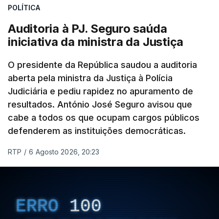
POLÍTICA
apreendido numa operação de droga.
Auditoria à PJ. Seguro saúda
iniciativa da ministra da Justiça
O presidente da República saudou a auditoria
aberta pela ministra da Justiça à Polícia
Judiciária e pediu rapidez no apuramento de
resultados. António José Seguro avisou que
cabe a todos os que ocupam cargos públicos
defenderem as instituições democráticas.
RTP
/
6 Agosto 2026, 20:23
ERRO
100