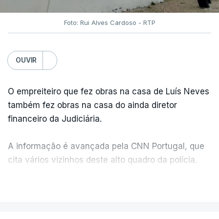
Foto: Rui Alves Cardoso - RTP
OUVIR
O empreiteiro que fez obras na casa de Luís Neves
também fez obras na casa do ainda diretor
financeiro da Judiciária.
A informação é avançada pela CNN Portugal, que
cita vários vizinhos deste alto quadro da polícia.
VER MAIS
Foi o diretor financeiro, Álvaro Pires, que assumiu a
responsabilidade de sugerir as instalações da
Construbarcelos para acolher um atrelado