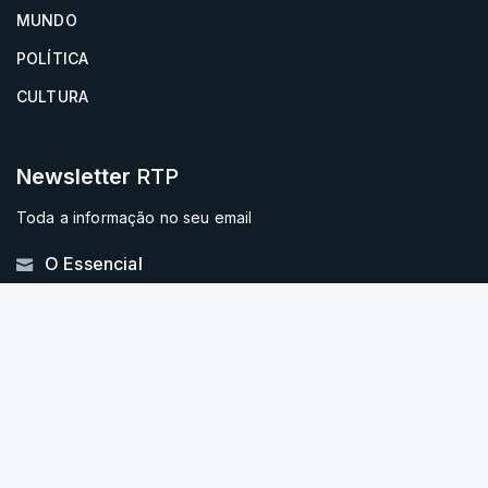
MUNDO
POLÍTICA
CULTURA
Newsletter
RTP
Toda a informação no seu email
O Essencial
Instale a aplicação
RTP Notícias
Disponível gratuitamente para iOS e Android