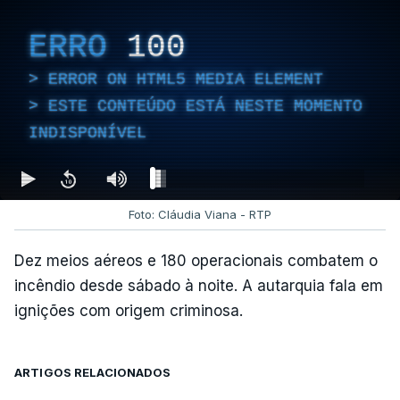
ERRO
100
ERROR ON HTML5 MEDIA ELEMENT
ESTE CONTEÚDO ESTÁ NESTE MOMENTO
INDISPONÍVEL
Foto: Cláudia Viana - RTP
Dez meios aéreos e 180 operacionais combatem o
incêndio desde sábado à noite. A autarquia fala em
ignições com origem criminosa.
ARTIGOS RELACIONADOS