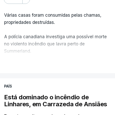
Várias casas foram consumidas pelas chamas,
propriedades destruídas.
A polícia canadiana investiga uma possível morte
no violento incêndio que lavra perto de
Summerland.
VER MAIS
Éum cenário de terror, descreve o primeiro-ministro
da Columbia Britânica, David Iby.
PAÍS
Está dominado o incêndio de
ERRO
100
Linhares, em Carrazeda de Ansiães
ERROR ON HTML5 MEDIA ELEMENT