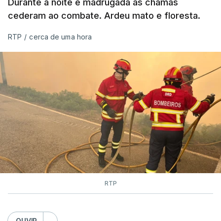
Durante a noite e madrugada as chamas
ESTE CONTEÚDO ESTÁ NESTE
cederam ao combate. Ardeu mato e floresta.
MOMENTO INDISPONÍVEL
RTP
/
cerca de uma hora
As autoridades canadianas estimam que vai levar
dias ou semanas para controlar o fogo. Mais de
dois mil operacionais estão no terreno no combate
às chamas.
RTP
OUVIR