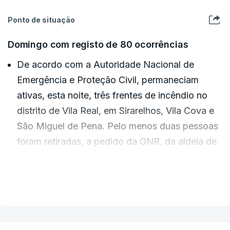
Ponto de situação
Domingo com registo de 80 ocorrências
De acordo com a Autoridade Nacional de
Emergência e Proteção Civil, permaneciam
ativas, esta noite, três frentes de incêndio no
distrito de Vila Real, em Sirarelhos, Vila Cova e
São Miguel de Pena. Pelo menos duas pessoas
foram retiradas, a pedido da GNR, da aldeia de
Pena. Trata-se de um casal de idosos;
VER MAIS
Estava igualmente em curso um incêndio em
Arnóia, Celorico da Beira;