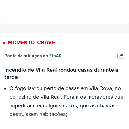
Madeira, enquanto parte integrante do Estado
VER MAIS
português, deve demonstrar solidariedade
nacional e capacidade de resposta articulada em
situações de emergência", afirma o partido em
comunicado.
MOMENTO-CHAVE
Ponto de situação às 21h40
O JPP justifica a sua proposta com "a gravidade
da situação que se vive em Portugal continental,
Incêndio de Vila Real rondou casas durante a
com tendência para um suposto agravamento
tarde
face às condições climatéricas desfavoráveis,
O fogo lavrou perto de casas em Vila Cova, no
onde milhares de operacionais combatem
concelho de Vila Real. Foram os moradores que
diariamente múltiplas frentes ativas".
impediram, em alguns casos, que as chamas
destruíssem habitações;