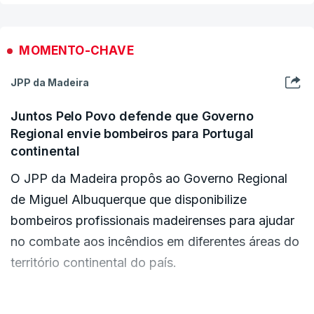
MOMENTO-CHAVE
JPP da Madeira
Habitantes na região, ouvidos em Gontães,
manifestaram estranheza com as ignições
Juntos Pelo Povo defende que Governo
noturnas.
Regional envie bombeiros para Portugal
continental
O JPP da Madeira propôs ao Governo Regional
de Miguel Albuquerque que disponibilize
bombeiros profissionais madeirenses para ajudar
no combate aos incêndios em diferentes áreas do
território continental do país.
"O JPP considera que a Região Autónoma da