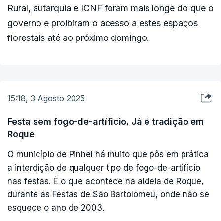
Rural, autarquia e ICNF foram mais longe do que o
governo e proibiram o acesso a estes espaços
Pelas 14h30, mais de 1.980 operacionais,
florestais até ao próximo domingo.
apoiados por 616 meios terrestres e 22 meios
aéreos, combatiam um total de 90 incêndios em
Portugal continental, destacando-se o fogo de
Vila Real, segundo o portal da Autoridade
Nacional de Emergência e Proteção Civil;
15:18, 3 Agosto 2025
Festa sem fogo-de-artíficio. Já é tradição em
Roque
Em Vila Real, eram assinalados como
O município de Pinhel há muito que pôs em prática
"ocorrências significativas" três pontos de fogo
a interdição de qualquer tipo de fogo-de-artifício
em Pena, Quintã e Vila Cova. Quase 150
nas festas. É o que acontece na aldeia de Roque,
operacionais, apoiados por 40 meios terrestres
durante as Festas de São Bartolomeu, onde não se
e 13 aéreos asseguravam o combate às
esquece o ano de 2003.
chamas.