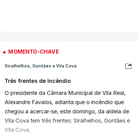
propagado com alguma intensidade. Ele já entrou
ERRO
100
no território do concelho vizinho de Mondim,
ERROR ON HTML5 MEDIA ELEMENT
VER MAIS
onde já estão também a ser posicionados alguns
ESTE CONTEÚDO ESTÁ NESTE MOMENTO
meios para facilitarem de forma articulada o
INDISPONÍVEL
combate", prosseguiu.
MOMENTO-CHAVE
"Neste momento não temos habitações em
perigo, continuam a não existir danos em casas ou
Siralhelhos, Gontães e Vila Cova
vítimas, temos a lamentar a área florestal ardida e
Três frentes de incêndio
a produção agrícola", acrescentou Alexandre
O presidente da Câmara Municipal de Vila Real,
Favaios.
Alexandre Favaios, adianta que o incêndio que
chegou a acercar-se, este domingo, da aldeia de
"Apesar de não estarem em causa aldeias",
Vila Cova tem três frentes: Siralhelhos, Gontães e
reiterou o autarca, "os danos são incalculáveis".
Vila Cova.
"É um ataque claramente ao nosso concelho, ao