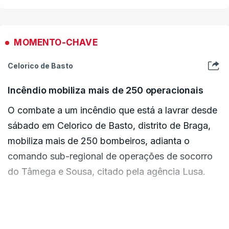
ERROR ON HTML5 MEDIA ELEMENT
ESTE CONTEÚDO ESTÁ NESTE MOMENTO
MOMENTO-CHAVE
INDISPONÍVEL
Celorico de Basto
Incêndio mobiliza mais de 250 operacionais
O combate a um incêndio que está a lavrar desde
sábado em Celorico de Basto, distrito de Braga,
mobiliza mais de 250 bombeiros, adianta o
comando sub-regional de operações de socorro
do Tâmega e Sousa, citado pela agência Lusa.
O Município de Celorico de Basto assinalou, numa
publicação nas redes sociais, que o local é "de
VER MAIS