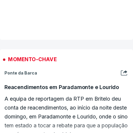
Ao início da noite, o incêndio que deflagrou no
sábado em Sirarelhos, Vila Real, lavrava em três
VER MAIS
frentes que, de acordo com a Proteção Civil,
não causavam "dificuldade em termos de
combate". Os meios estavam a ser reforçados
no terreno, desde logo com mais um grupo de
MOMENTO-CHAVE
combate ampliado - GRUATA - da Força
Ponte da Barca
Especial de Proteção Civil;
Reacendimentos em Paradamonte e Lourido
A equipa de reportagem da RTP em Britelo deu
O segundo comandante sub-regional do Douro,
conta de reacendimentos, ao início da noite deste
José Requeijo, exlicava, num ponto de situação
domingo, em Paradamonte e Lourido, onde o sino
após as 20h00, que o incêndio com origem em
tem estado a tocar a rebate para que a população
Sirarelhos era, em Vila Real, o que suscitava