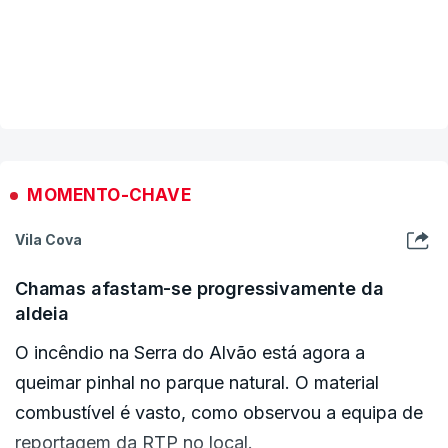
nosso território".
Esta é a ocorrência que mais preocupa o
dispositivo de combate, composto por 180
VER MAIS
homens, 53 viaturas e dez meios aéreos.
ERRO
100
MOMENTO-CHAVE
ERROR ON HTML5 MEDIA ELEMENT
Vila Cova
ESTE CONTEÚDO ESTÁ NESTE MOMENTO
Chamas afastam-se progressivamente da
INDISPONÍVEL
aldeia
O incêndio na Serra do Alvão está agora a
queimar pinhal no parque natural. O material
combustível é vasto, como observou a equipa de
O incêndio já passou mesmo para Mondim de
reportagem da RTP no local.