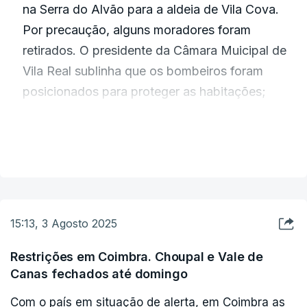
na Serra do Alvão para a aldeia de Vila Cova.
Por precaução, alguns moradores foram
retirados. O presidente da Câmara Muicipal de
Vila Real sublinha que os bombeiros foram
posicionados para proteger as habitações;
VER MAIS
A noite foi complexa para o dispositivo que
assegura o combate às chamas em Sabrosa.
Dezanove idosos tiveram de ser retirados do lar
de São Martinho de Anta;
15:13, 3 Agosto 2025
Restrições em Coimbra. Choupal e Vale de
Canas fechados até domingo
Está dado como dominado o incêndio que afeta
há oito dias Ponte da Barca. Contudo, o
Com o país em situação de alerta, em Coimbra as