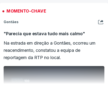
INDISPONÍVEL
MOMENTO-CHAVE
Gontães
"Parecia que estava tudo mais calmo"
Na estrada em direção a Gontães, ocorreu um
reacendimento, constatou a equipa de
reportagem da RTP no local.
ERRO
100
ERROR ON HTML5 MEDIA ELEMENT
VER MAIS
ESTE CONTEÚDO ESTÁ NESTE MOMENTO
INDISPONÍVEL