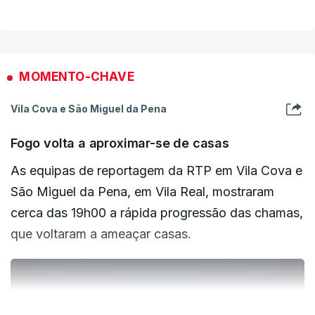
muito difícil acesso e povoado de plantas
invasoras".
"As temperaturas muito elevadas, com baixa
MOMENTO-CHAVE
humidade, tornaram o combate dos meios
Vila Cova e São Miguel da Pena
presentes no terreno muito difícil", acrescenta.
Fogo volta a aproximar-se de casas
Segundo o porta da Autoridade Nacional de
As equipas de reportagem da RTP em Vila Cova e
Emergência e Proteção Civil estão no terreno 265
São Miguel da Pena, em Vila Real, mostraram
operacionais, apoiados por 80 meios terrestres e
cerca das 19h00 a rápida progressão das chamas,
três meios aéreos.
que voltaram a ameaçar casas.
Este incêndio deflagrou em Lourido, na freguesia
de Arnoia.
ERRO
100