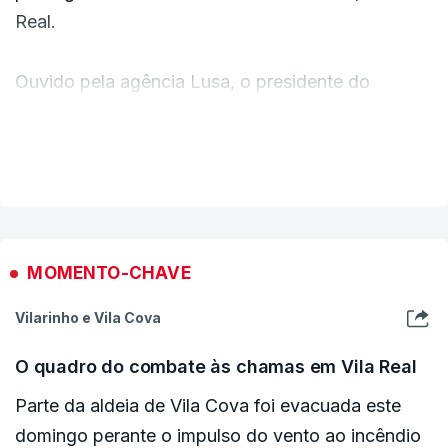
Real.
Ouvido pela agência Lusa, o presidente do
conselho diretivo de Vila Cova e Mascoselo,
Carlos Manuel Lopes Dias, explicou que as
VER MAIS
chamas deflagraram pelas 23h45 de sábado em
Sirarelhos, atingiram a área baldia e destruíram
projetos em andamento.
MOMENTO-CHAVE
Um desses projetos foi uma plantação de 1.500
Vilarinho e Vila Cova
pinheiros micorrizados - injetados com fungos
para a produção de cogumelos.
O quadro do combate às chamas em Vila Real
Parte da aldeia de Vila Cova foi evacuada este
De acordo com os dados do portal da Autoridade
domingo perante o impulso do vento ao incêndio
Nacional de Emergência e Proteção Civil, cerca