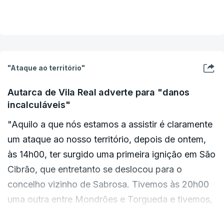
ERROR ON HTML5 MEDIA ELEMENT
VER MAIS
ESTE CONTEÚDO ESTÁ NESTE MOMENTO
INDISPONÍVEL
"Ataque ao território"
Autarca de Vila Real adverte para "danos
Em São Miguel da Pena, a presidente da Junta de
incalculáveis"
Freguesia local e o presidente da Câmara de Vila
"Aquilo a que nós estamos a assistir é claramente
Real deixaram notas de preocupação com a
um ataque ao nosso território, depois de ontem,
evolução das chamas.
às 14h00, ter surgido uma primeira ignição em São
Cibrão, que entretanto se deslocou para o
concelho vizinho de Sabrosa. Tivemos às 20h00
uma outra entre Mondrões e Torgueda e tivemos,
depois, às 23h00 este aqui, em Sirarelhos",