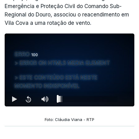
Em Paradamonte, ardeu uma casa.
concelhos do Algarve, do interior Centro e do
Emergência e Proteção Civil do Comando Sub-
norte de Portugal estão em risco máximo.
Regional do Douro, associou o reacendimento em
Vila Cova a uma rotação de vento.
ERRO
100
ERROR ON HTML5 MEDIA ELEMENT
ESTE CONTEÚDO ESTÁ NESTE
MOMENTO INDISPONÍVEL
Foto: Cláudia Viana - RTP