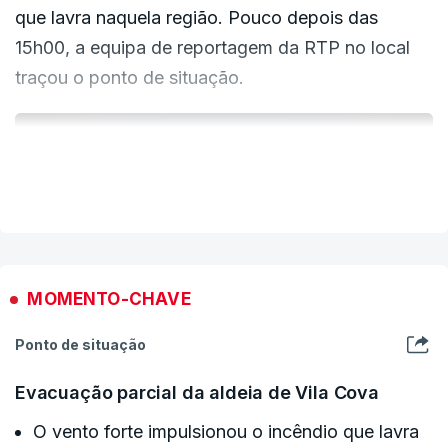
que lavra naquela região. Pouco depois das
das 16h20 havia 168 operacionais, 48 viaturas e
15h00, a equipa de reportagem da RTP no local
dez meios aéreos mobilizados para este incêndio,
traçou o ponto de situação.
que lavra em quatro frentes.
ERRO
VER MAIS
100
ERROR ON HTML5 MEDIA ELEMENT
ESTE CONTEÚDO ESTÁ NESTE MOMENTO
INDISPONÍVEL
MOMENTO-CHAVE
Ponto de situação
Evacuação parcial da aldeia de Vila Cova
Os repórteres da estação pública encontram-se
O vento forte impulsionou o incêndio que lavra
também a acompanhar a situação em Vilarinho.