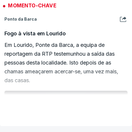
MOMENTO-CHAVE
Ponto da Barca
Em fase de resolução estavam os incêndios de
São Cibrão, em Vila Real, e Lindoso, em Ponte
Fogo à vista em Lourido
da Barca. Contudo, já perto das 23h00, o fogo
Em Lourido, Ponte da Barca, a equipa de
ameaçava descer a montanha na direção de
reportagem da RTP testemunhou a saída das
Lourido;
pessoas desta localidade. Isto depois de as
chamas ameaçarem acercar-se, uma vez mais,
das casas.
Até as 17h30 deste domingo, foram registadas
80 ocorrências, das quais 26 tiveram início
durante a noite. As operações de combate às
ERRO
chamas mobilizavam, ao todo, 1.598
VER MAIS
100
operacionais.
ERROR ON HTML5 MEDIA ELEMENT
ESTE CONTEÚDO ESTÁ NESTE MOMENTO